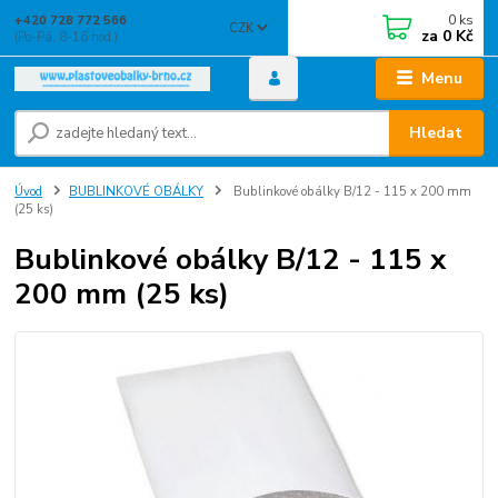
0
ks
+420 728 772 566
CZK
za
0 Kč
(Po-Pá, 8-16 hod.)
Menu
Hledat
Úvod
BUBLINKOVÉ OBÁLKY
Bublinkové obálky B/12 - 115 x 200 mm
(25 ks)
Bublinkové obálky B/12 - 115 x
200 mm (25 ks)