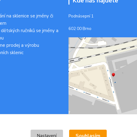
y
Kde nás najdete
ání na sklenice se jmény či
Podnásepní 1
kem
602 00 Brno
 dětských ručníků se jmény a
ou
me prodej a výrobu
ních sklenic
Souhlasím
Nastavení