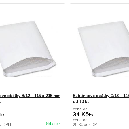
ové obálky B/12 - 115 x 215 mm
Bublinkové obálky C/13 - 14
s
od 10 ks
cena od
34 Kč
/
ks
/
ks
cena od
Skladem
z DPH
28 Kč
bez DPH