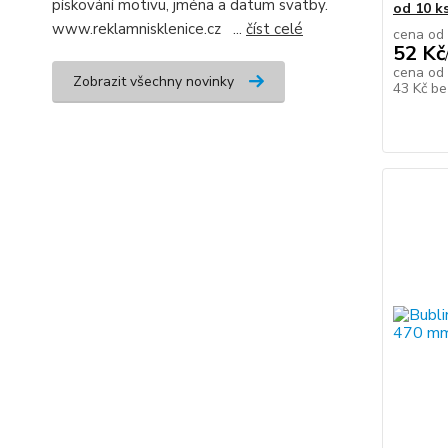
pískování motivu, jména a datum svatby.
od 10 k
www.reklamnisklenice.cz ...
číst celé
cena od
52 Kč
cena od
Zobrazit všechny novinky
43 Kč
be