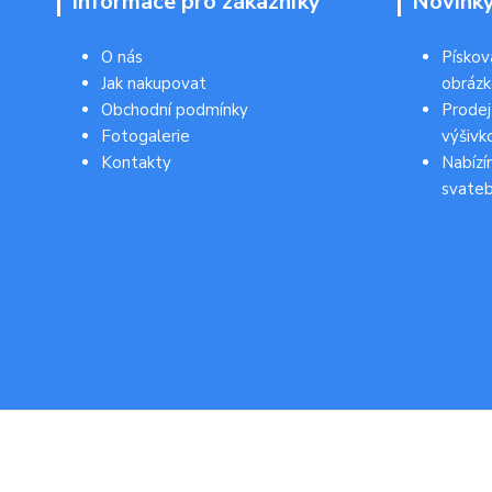
Informace pro zákazníky
Novink
O nás
Pískov
Jak nakupovat
obráz
Obchodní podmínky
Prodej
Fotogalerie
výšivk
Kontakty
Nabízí
svateb