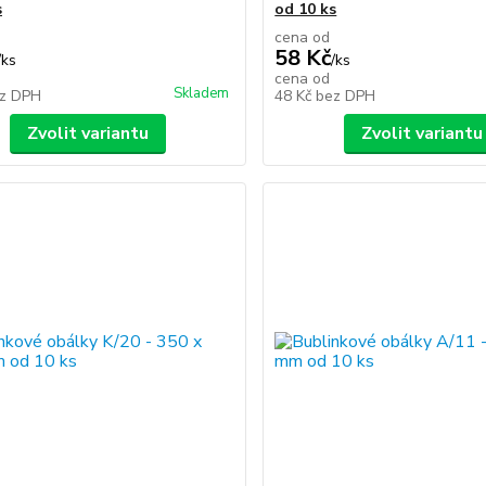
s
od 10 ks
cena od
58 Kč
/
ks
/
ks
cena od
Skladem
z DPH
48 Kč
bez DPH
Zvolit variantu
Zvolit variantu