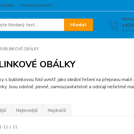
Kontakty
Ochrana soukromí
Nevíte
Hledat
+420
(Po-Pá
BUBLINKOVÉ OBÁLKY
LINKOVÉ OBÁLKY
ky s bublinkovou folií uvnitř, jako ideální řešení na přepravu malé
erky. Jsou odolné, pevné, samouzavíratelné a odolají nešetrné man
jší
Nejlevnější
Nejdražší
1-11 z 11