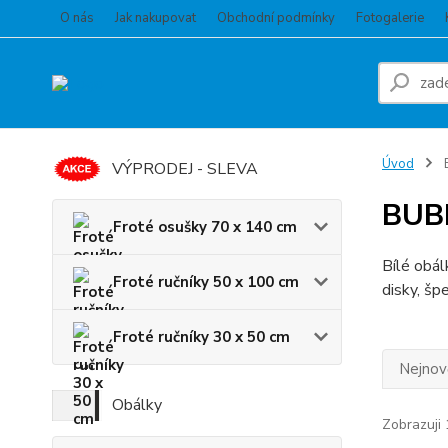
O nás
Jak nakupovat
Obchodní podmínky
Fotogalerie
Úvod
VÝPRODEJ - SLEVA
BUB
Froté osušky 70 x 140 cm
Bílé obál
Froté ručníky 50 x 100 cm
disky, šp
Froté ručníky 30 x 50 cm
Nejnově
Obálky
Zobrazuji 