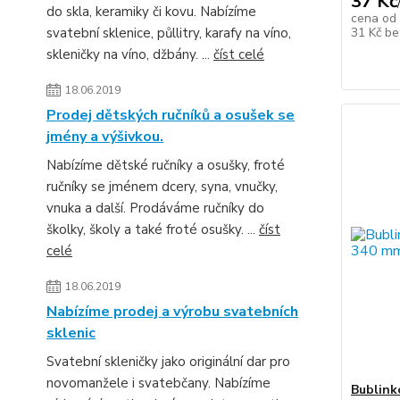
37 Kč
do skla, keramiky či kovu. Nabízíme
cena od
svatební sklenice, půllitry, karafy na víno,
31 Kč
be
skleničky na víno, džbány. ...
číst celé
18.06.2019
Prodej dětských ručníků a osušek se
jmény a výšivkou.
Nabízíme dětské ručníky a osušky, froté
ručníky se jménem dcery, syna, vnučky,
vnuka a další. Prodáváme ručníky do
školky, školy a také froté osušky. ...
číst
celé
18.06.2019
Nabízíme prodej a výrobu svatebních
sklenic
Svatební skleničky jako originální dar pro
novomanžele i svatebčany. Nabízíme
Bublink