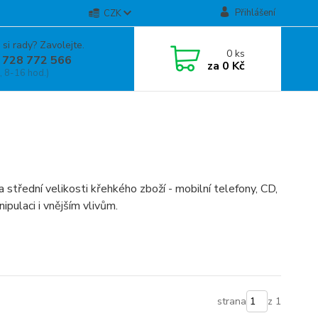
Přihlášení
CZK
 si rady? Zavolejte.
0
ks
 728 772 566
za
0 Kč
, 8-16 hod.)
 a střední velikosti křehkého zboží - mobilní telefony, CD,
ipulaci i vnějším vlivům.
strana
z 1