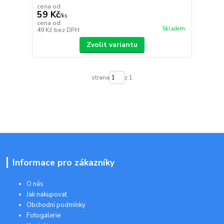
cena od
59 Kč
/
ks
cena od
Skladem
49 Kč
bez DPH
Zvolit variantu
strana
z 1
Informace pro zákazníky
O nás
Jak nakupovat
Obchodní podmínky
Fotogalerie