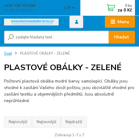
0
ks
+420 728 772 566
CZK
za
0 Kč
(Po-Pá, 8-16 hod.)
Menu
Hledat
Úvod
PLASTOVÉ OBÁLKY - ZELENÉ
PLASTOVÉ OBÁLKY - ZELENÉ
Poštovní plastová obálka modré barvy, samolepící. Obálky jsou
vhodné k zasílání Vašeho zboží poštou, jsou obzvláště vhodné pro
zasílání textilu a objemnějších předmětů. Jsou absolutně
neprůhledné.
Nejnovější
Nejlevnější
Nejdražší
Zobrazuji 1-7 z 7