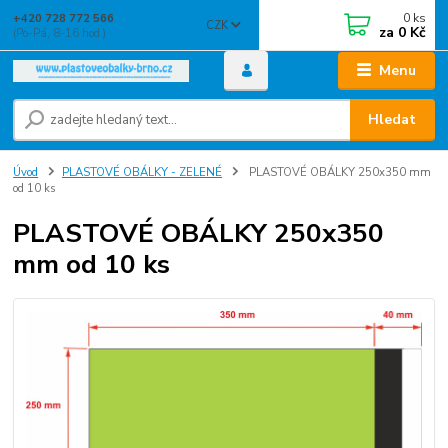
0
ks
+420 728 772 566
CZK
za
0 Kč
(Po-Pá, 8-16 hod.)
Menu
Hledat
Úvod
PLASTOVÉ OBÁLKY - ZELENÉ
PLASTOVÉ OBÁLKY 250x350 mm
od 10 ks
PLASTOVÉ OBÁLKY 250x350
mm od 10 ks