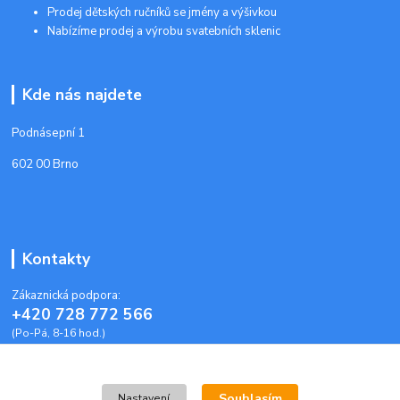
Prodej dětských ručníků se jmény a výšivkou
Nabízíme prodej a výrobu svatebních sklenic
Kde nás najdete
Podnásepní 1
602 00 Brno
Kontakty
Zákaznická podpora:
+420 728 772 566
(Po-Pá, 8-16 hod.)
info@plastoveobalky-brno.cz
Souhlasím
Nastavení