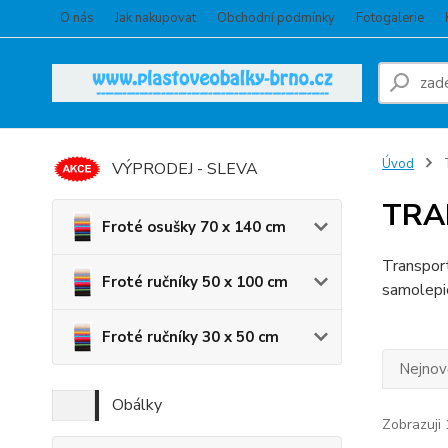
O nás
Jak nakupovat
Obchodní podmínky
Fotogalerie
Úvod
VÝPRODEJ - SLEVA
TRA
Froté osušky 70 x 140 cm
Transport
Froté ručníky 50 x 100 cm
samolepic
Froté ručníky 30 x 50 cm
Nejnově
Obálky
Zobrazuji 