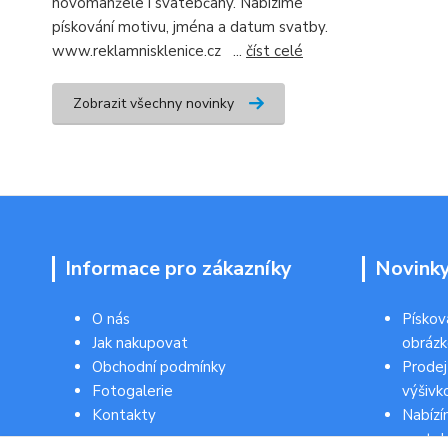
novomanžele i svatebčany. Nabízíme
pískování motivu, jména a datum svatby.
www.reklamnisklenice.cz ...
číst celé
Zobrazit všechny novinky
Informace pro zákazníky
Novink
O nás
Pískov
Jak nakupovat
obráz
Obchodní podmínky
Prodej
Fotogalerie
výšivk
Kontakty
Nabízí
svateb