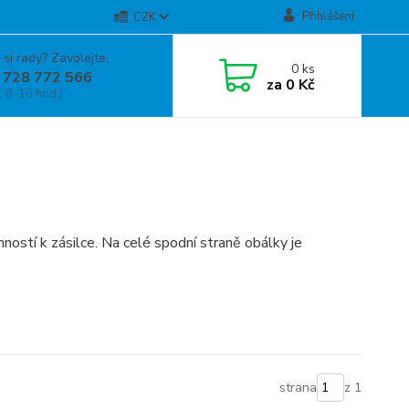
Přihlášení
CZK
 si rady? Zavolejte.
0
ks
 728 772 566
za
0 Kč
, 8-16 hod.)
ostí k zásilce. Na celé spodní straně obálky je
strana
z 1