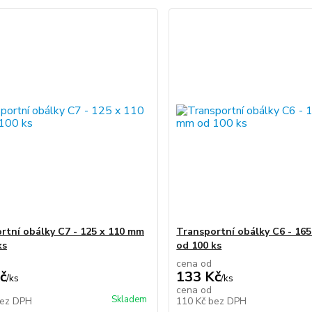
rtní obálky C7 - 125 x 110 mm
Transportní obálky C6 - 16
ks
od 100 ks
cena od
č
133 Kč
/
ks
/
ks
cena od
Skladem
ez DPH
110 Kč
bez DPH