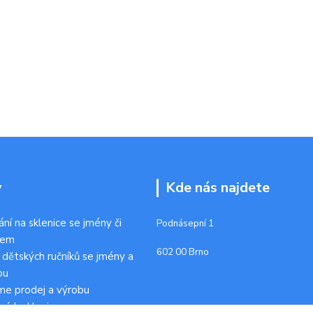
y
Kde nás najdete
ání na sklenice se jmény či
Podnásepní 1
kem
602 00 Brno
 dětských ručníků se jmény a
ou
me prodej a výrobu
ních sklenic