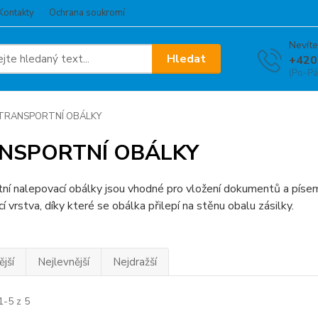
Kontakty
Ochrana soukromí
Nevíte
Hledat
+420
(Po-Pá
TRANSPORTNÍ OBÁLKY
NSPORTNÍ OBÁLKY
ní nalepovací obálky jsou vhodné pro vložení dokumentů a písemn
í vrstva, díky které se obálka přilepí na stěnu obalu zásilky.
jší
Nejlevnější
Nejdražší
1-5 z 5