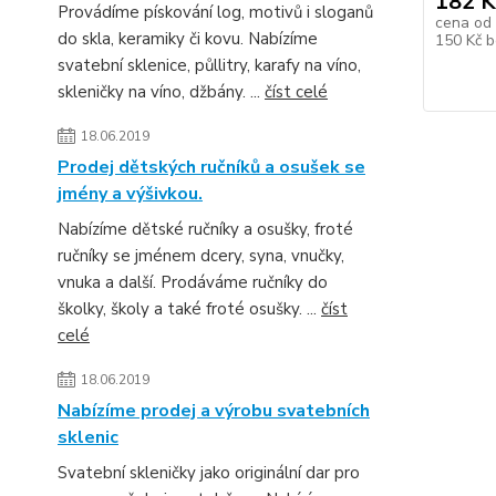
182 K
Provádíme pískování log, motivů i sloganů
cena od
do skla, keramiky či kovu. Nabízíme
150 Kč
b
svatební sklenice, půllitry, karafy na víno,
skleničky na víno, džbány. ...
číst celé
18.06.2019
Prodej dětských ručníků a osušek se
jmény a výšivkou.
Nabízíme dětské ručníky a osušky, froté
ručníky se jménem dcery, syna, vnučky,
vnuka a další. Prodáváme ručníky do
školky, školy a také froté osušky. ...
číst
celé
18.06.2019
Nabízíme prodej a výrobu svatebních
sklenic
Svatební skleničky jako originální dar pro