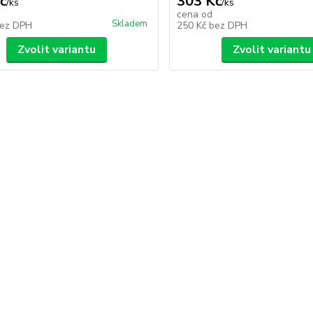
č
303 Kč
/
ks
/
ks
cena od
Skladem
ez DPH
250 Kč
bez DPH
Zvolit variantu
Zvolit variantu