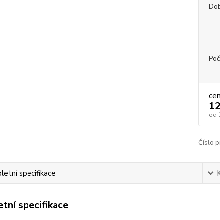
Dob
Poč
ce
12
od
Číslo p
etní specifikace
tní specifikace