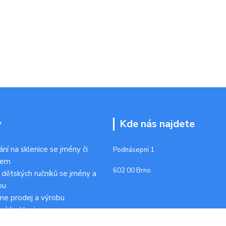
y
Kde nás najdete
ání na sklenice se jmény či
Podnásepní 1
kem
602 00 Brno
 dětských ručníků se jmény a
ou
me prodej a výrobu
ních sklenic