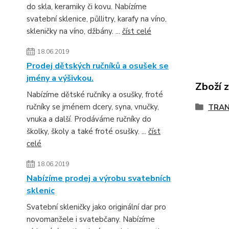
do skla, keramiky či kovu. Nabízíme
svatební sklenice, půllitry, karafy na víno,
skleničky na víno, džbány. ...
číst celé
18.06.2019
Prodej dětských ručníků a osušek se
jmény a výšivkou.
Zboží 
Nabízíme dětské ručníky a osušky, froté
ručníky se jménem dcery, syna, vnučky,
TRAN
vnuka a další. Prodáváme ručníky do
školky, školy a také froté osušky. ...
číst
celé
18.06.2019
Nabízíme prodej a výrobu svatebních
sklenic
Svatební skleničky jako originální dar pro
novomanžele i svatebčany. Nabízíme