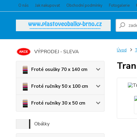
O nás
Jak nakupovat
Obchodní podmínky
Fotogalerie
Úvod
VÝPRODEJ - SLEVA
Tran
Froté osušky 70 x 140 cm
Froté ručníky 50 x 100 cm
Froté ručníky 30 x 50 cm
Obálky