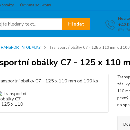
Kontakty
Ochrana soukromí
Nevíte
Hledat
+420
(Po-Pá
TRANSPORTNÍ OBÁLKY
Transportní obálky C7 - 125 x 110 mm od 100
sportní obálky C7 - 125 x 110 
Transpo
zásilk
110 mm
pevný 
na spo
Dos