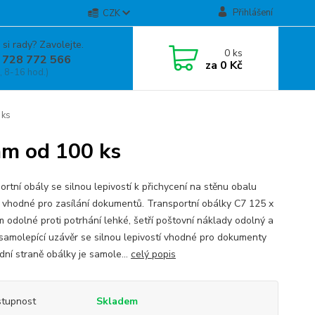
Přihlášení
CZK
 si rady? Zavolejte.
0
ks
 728 772 566
za
0 Kč
, 8-16 hod.)
 ks
mm od 100 ks
rtní obály se silnou lepivostí k přichycení na stěnu obalu
y vhodné pro zasílání dokumentů. Transportní obálky C7 125 x
 odolné proti potrhání lehké, šetří poštovní náklady odolný a
samolepící uzávěr se silnou lepivostí vhodné pro dokumenty
dní straně obálky je samole...
celý popis
tupnost
Skladem