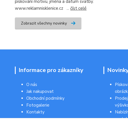
pískování motivu, jména a datum svatby.
www.reklamnisklenice.cz ...
číst celé
Zobrazit všechny novinky
Informace pro zákazníky
Novink
O nás
Pískov
Jak nakupovat
obráz
Obchodní podmínky
Prodej
Fotogalerie
výšivk
Kontakty
Nabízí
svateb