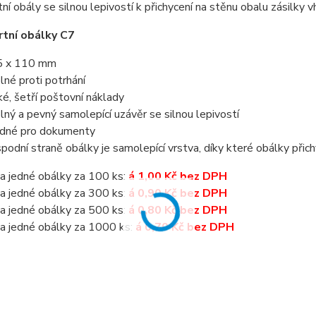
ní obály se silnou lepivostí k přichycení na stěnu obalu zásilky 
tní obálky C7
5 x 110 mm
lné proti potrhání
ké, šetří poštovní náklady
lný a pevný samolepící uzávěr se silnou lepivostí
dné pro dokumenty
spodní straně obálky je samolepící vrstva, díky které obálky přich
a jedné obálky za 100 ks:
á
1,00 Kč bez DPH
a jedné obálky za 300 ks:
á
0,90 Kč bez DPH
a jedné obálky za 500 ks:
á 0,80 Kč bez DPH
a jedné obálky za 1000 ks:
á 0,70 Kč bez DPH