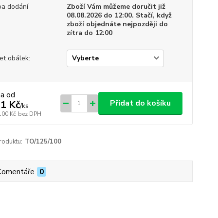
a dodání
Zboží Vám můžeme doručit již
08.08.2026 do 12:00. Stačí, když
zboží objednáte nejpozději do
zítra do 12:00
et obálek:
na od
Přidat do košíku
1 Kč
/
ks
100 Kč
bez DPH
roduktu:
TO/125/100
Komentáře
0