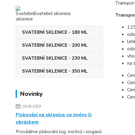
Transport
Svatební sklenice
Transpor
12
SVATEBNÍ SKLENICE - 180 ML
odo
leh
SVATEBNÍ SKLENICE - 200 ML
odo
vho
SVATEBNÍ SKLENICE - 230 ML
na 
SVATEBNÍ SKLENICE - 350 ML
Cen
Cen
Cen
Novinky
Cen
19.06.2019
Pískování na sklenice se jmény či
obrázkem
Provádíme pískování log, motivů i sloganů