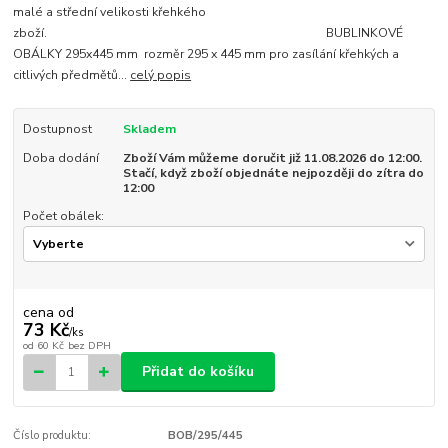
malé a střední velikosti křehkého
zboží. BUBLINKOVÉ
OBÁLKY 295x445 mm rozměr 295 x 445 mm pro zasílání křehkých a
citlivých předmětů...
celý popis
Dostupnost
Skladem
Doba dodání
Zboží Vám můžeme doručit již 11.08.2026 do 12:00.
Stačí, když zboží objednáte nejpozději do zítra do
12:00
Počet obálek:
cena od
73 Kč
/
ks
od
60 Kč
bez DPH
Přidat do košíku
Číslo produktu:
BOB/295/445