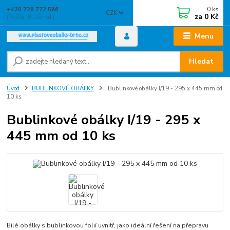
0
ks
+420 728 772 566
CZK
za
0 Kč
(Po-Pá, 8-16 hod.)
Menu
Hledat
Úvod
BUBLINKOVÉ OBÁLKY
Bublinkové obálky I/19 - 295 x 445 mm od
10 ks
Bublinkové obálky I/19 - 295 x
445 mm od 10 ks
Bílé obálky s bublinkovou folií uvnitř, jako ideální řešení na přepravu