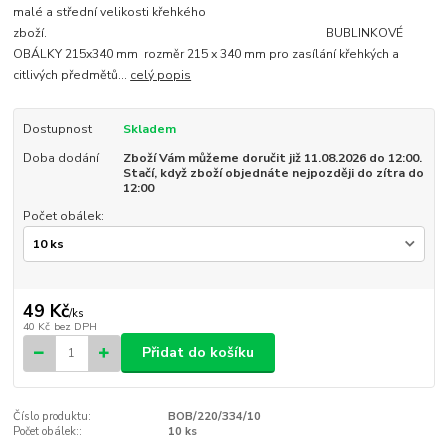
malé a střední velikosti křehkého
zboží. BUBLINKOVÉ
OBÁLKY 215x340 mm rozměr 215 x 340 mm pro zasílání křehkých a
citlivých předmětů...
celý popis
Dostupnost
Skladem
Doba dodání
Zboží Vám můžeme doručit již 11.08.2026 do 12:00.
Stačí, když zboží objednáte nejpozději do zítra do
12:00
Počet obálek:
49 Kč
/
ks
40 Kč
bez DPH
Přidat do košíku
Číslo produktu:
BOB/220/334/10
Počet obálek::
10 ks