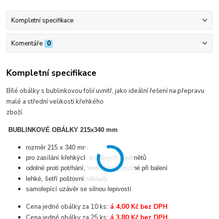
Kompletní specifikace
Komentáře
0
Kompletní specifikace
Bílé obálky s bublinkovou folií uvnitř, jako ideální řešení na přepravu
malé a střední velikosti křehkého
zboží.
BUBLINKOVÉ OBÁLKY 215x340 mm
rozměr 215 x 340 mm
pro zasílání křehkých a citlivých předmětů
odolné proti potrhání, vodotěsné, pružné při balení
lehké, šetří poštovní náklady
samolepící uzávěr se silnou lepivostí
Cena jedné obálky za 10 ks:
á 4,00 Kč bez DPH
Cena jedné obálky za 25 ks:
á 3,80 Kč bez DPH