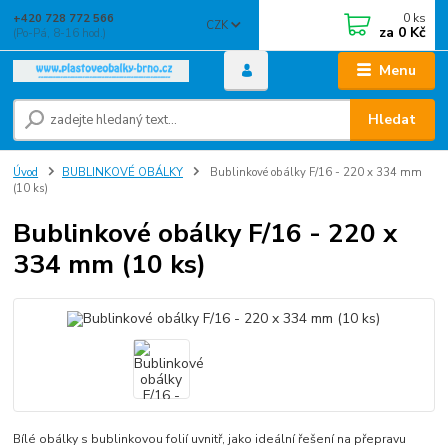
0
ks
+420 728 772 566
CZK
za
0 Kč
(Po-Pá, 8-16 hod.)
Menu
Hledat
Úvod
BUBLINKOVÉ OBÁLKY
Bublinkové obálky F/16 - 220 x 334 mm
(10 ks)
Bublinkové obálky F/16 - 220 x
334 mm (10 ks)
Bílé obálky s bublinkovou folií uvnitř, jako ideální řešení na přepravu