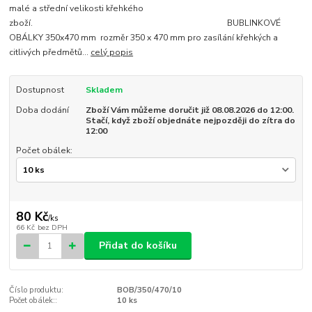
malé a střední velikosti křehkého
zboží. BUBLINKOVÉ
OBÁLKY 350x470 mm rozměr 350 x 470 mm pro zasílání křehkých a
citlivých předmětů...
celý popis
Dostupnost
Skladem
Doba dodání
Zboží Vám můžeme doručit již 08.08.2026 do 12:00.
Stačí, když zboží objednáte nejpozději do zítra do
12:00
Počet obálek:
80 Kč
/
ks
66 Kč
bez DPH
Přidat do košíku
Číslo produktu:
BOB/350/470/10
Počet obálek::
10 ks