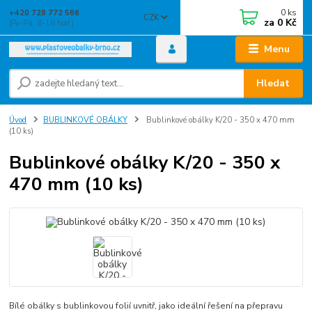
0
ks
+420 728 772 566
CZK
za
0 Kč
(Po-Pá, 8-16 hod.)
Menu
Hledat
Úvod
BUBLINKOVÉ OBÁLKY
Bublinkové obálky K/20 - 350 x 470 mm
(10 ks)
Bublinkové obálky K/20 - 350 x
470 mm (10 ks)
Bílé obálky s bublinkovou folií uvnitř, jako ideální řešení na přepravu