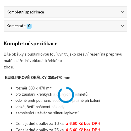
Kompletní specifikace
Komentáře
0
Kompletní specifikace
Bílé obálky s bublinkovou folií uvnitř, jako ideální řešení na přepravu
malé a střední velikosti křehkého
zboží.
BUBLINKOVÉ OBÁLKY 350x470 mm
rozměr 350 x 470 mm
pro zasílání křehkých a citlivých předmětů
odolné proti potrhání, vodotěsné, pružné při balení
lehké, šetří poštovní náklady
samolepící uzávěr se silnou lepivostí
Cena jedné obálky za 10 ks:
á 6,60 Kč bez DPH
Cena jedné obálky za 25 ks:
á 6,40 Kč bez DPH