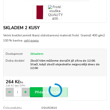
SKLADEM 2 KUSY
Velmi kvalitní jemně tkaný stálobarevný materiál froté. Gramáž 400 g/m2.
100 % bavlna.
celý popis
Dostupnost
Skladem
Doba dodání
Zboží Vám můžeme doručit již zítra do 12:00.
Stačí, když zboží objednáte nejpozději dnes do
12:00
264 Kč
/
ks
218 Kč
bez DPH
Přidat do košíku
Číslo produktu:
OSU/K3810