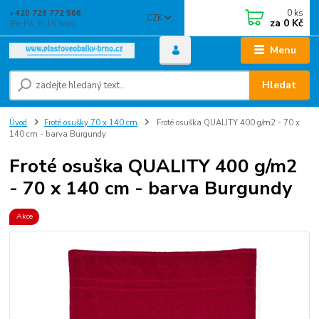
0
ks
+420 728 772 566
CZK
za
0 Kč
(Po-Pá, 8-16 hod.)
Menu
Hledat
Úvod
Froté osušky 70 x 140 cm
Froté osuška QUALITY 400 g/m2 - 70 x
140 cm - barva Burgundy
Froté osuška QUALITY 400 g/m2
- 70 x 140 cm - barva Burgundy
Akce