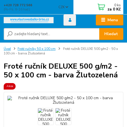
0
ks
+420 728 772 566
CZK
za
0 Kč
(Po-Pá, 8-16 hod.)
Menu
Hledat
Úvod
Froté ručníky 50 x 100 cm
Froté ručník DELUXE 500 g/m2 - 50 x
100 cm - barva Žlutozelená
Froté ručník DELUXE 500 g/m2 -
50 x 100 cm - barva Žlutozelená
Akce