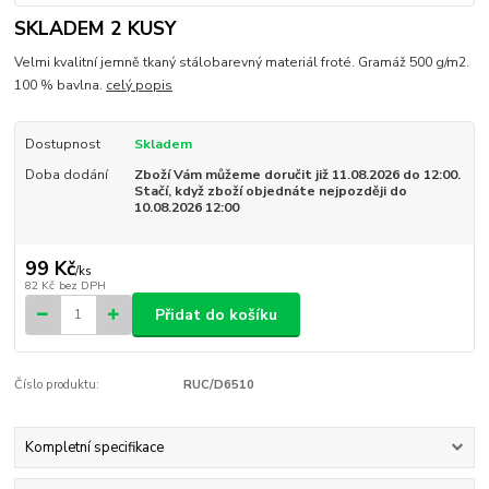
SKLADEM 2 KUSY
Velmi kvalitní jemně tkaný stálobarevný materiál froté. Gramáž 500 g/m2.
100 % bavlna.
celý popis
Dostupnost
Skladem
Doba dodání
Zboží Vám můžeme doručit již 11.08.2026 do 12:00.
Stačí, když zboží objednáte nejpozději do
10.08.2026 12:00
99 Kč
/
ks
82 Kč
bez DPH
Přidat do košíku
Číslo produktu:
RUC/D6510
Kompletní specifikace