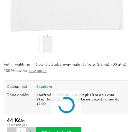
Velmi kvalitní jemně tkaný stálobarevný materiál froté. Gramáž 400 g/m2.
100 % bavlna.
celý popis
Dostupnost
Skladem
Doba dodání
Zboží Vám můžeme doručit již zítra do 12:00.
Stačí, když zboží objednáte nejpozději dnes do
12:00
44 Kč
/
ks
36 Kč
bez DPH