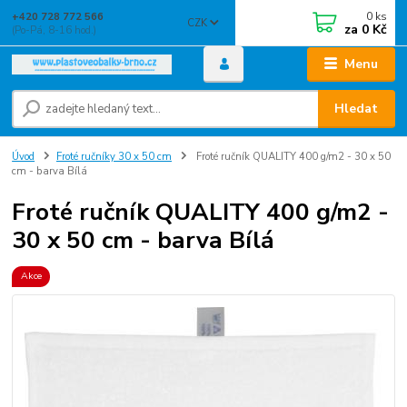
0
ks
+420 728 772 566
CZK
za
0 Kč
(Po-Pá, 8-16 hod.)
Menu
Hledat
Úvod
Froté ručníky 30 x 50 cm
Froté ručník QUALITY 400 g/m2 - 30 x 50
cm - barva Bílá
Froté ručník QUALITY 400 g/m2 -
30 x 50 cm - barva Bílá
Akce