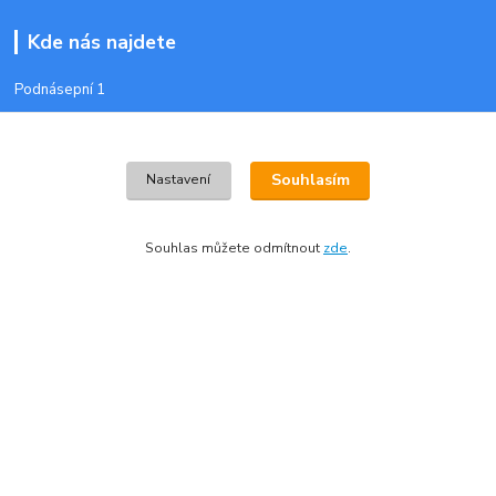
Kde nás najdete
Podnásepní 1
602 00 Brno
Souhlasím
Nastavení
Kontakty
Souhlas můžete odmítnout
zde
.
Zákaznická podpora:
+420 728 772 566
(Po-Pá, 8-16 hod.)
info@plastoveobalky-brno.cz