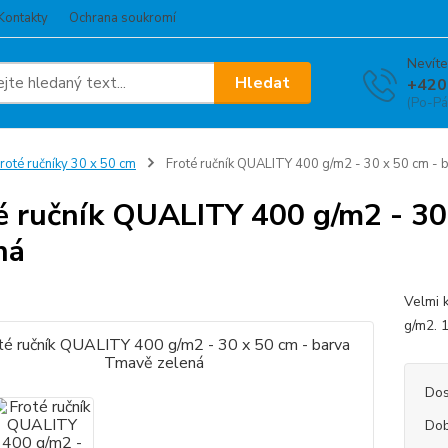
Kontakty
Ochrana soukromí
Nevíte
Hledat
+420
(Po-Pá
roté ručníky 30 x 50 cm
Froté ručník QUALITY 400 g/m2 - 30 x 50 cm - 
é ručník QUALITY 400 g/m2 - 30
ná
Velmi 
g/m2. 
Dos
Dob