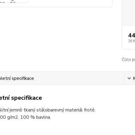
44
36 
Číslo p
etní specifikace
tní specifikace
litní jemně tkaný stálobarevný materiál froté.
00 g/m2. 100 % bavlna.