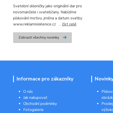
Svatební skleničky jako originální dar pro
novomanžele i svatebčany. Nabízíme
pískování motivu, jména a datum svatby.
www.reklamnisklenice.cz ...
číst celé
Zobrazit všechny novinky
Informace pro zákazníky
Novink
O nás
Pískov
Jak nakupovat
obráz
Obchodní podmínky
Prodej
Fotogalerie
výšivk