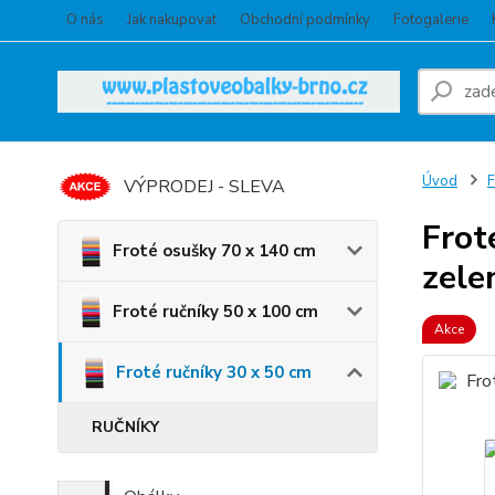
O nás
Jak nakupovat
Obchodní podmínky
Fotogalerie
Úvod
F
VÝPRODEJ - SLEVA
Frot
Froté osušky 70 x 140 cm
zele
Froté ručníky 50 x 100 cm
Akce
Froté ručníky 30 x 50 cm
RUČNÍKY