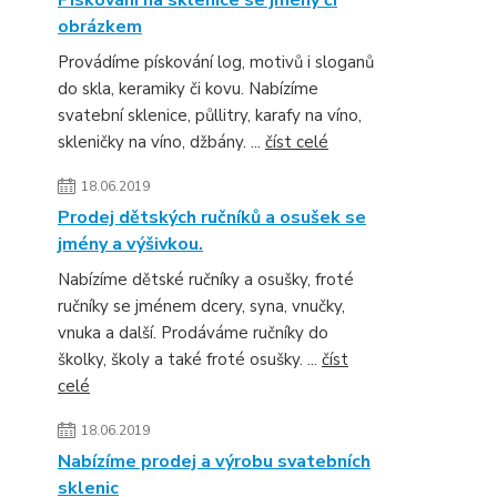
obrázkem
Provádíme pískování log, motivů i sloganů
do skla, keramiky či kovu. Nabízíme
svatební sklenice, půllitry, karafy na víno,
skleničky na víno, džbány. ...
číst celé
18.06.2019
Prodej dětských ručníků a osušek se
jmény a výšivkou.
Nabízíme dětské ručníky a osušky, froté
ručníky se jménem dcery, syna, vnučky,
vnuka a další. Prodáváme ručníky do
školky, školy a také froté osušky. ...
číst
celé
18.06.2019
Nabízíme prodej a výrobu svatebních
sklenic