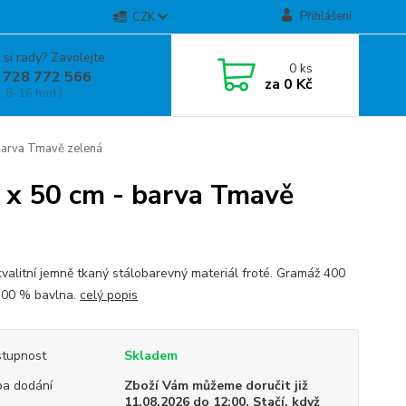
Přihlášení
CZK
 si rady? Zavolejte.
0
ks
 728 772 566
za
0 Kč
, 8-16 hod.)
barva Tmavě zelená
 x 50 cm - barva Tmavě
kvalitní jemně tkaný stálobarevný materiál froté. Gramáž 400
100 % bavlna.
celý popis
tupnost
Skladem
a dodání
Zboží Vám můžeme doručit již
11.08.2026 do 12:00. Stačí, když