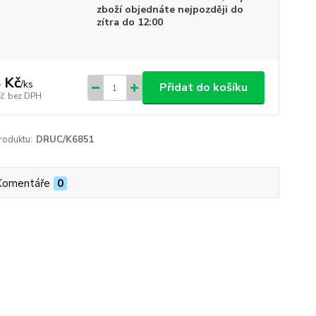
zboží objednáte nejpozději do
zítra do 12:00
 Kč
/
ks
Přidat do košíku
Kč
bez DPH
roduktu:
DRUC/K6851
Komentáře
0