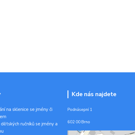
y
Kde nás najdete
ání na sklenice se jmény či
Podnásepní 1
kem
602 00 Brno
 dětských ručníků se jmény a
ou