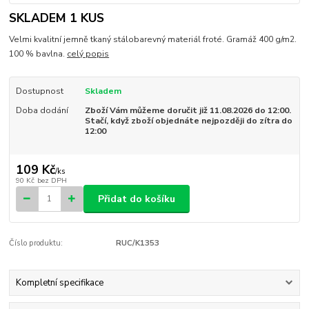
SKLADEM 1 KUS
Velmi kvalitní jemně tkaný stálobarevný materiál froté. Gramáž 400 g/m2.
100 % bavlna.
celý popis
Dostupnost
Skladem
Doba dodání
Zboží Vám můžeme doručit již 11.08.2026 do 12:00.
Stačí, když zboží objednáte nejpozději do zítra do
12:00
109 Kč
/
ks
90 Kč
bez DPH
Přidat do košíku
Číslo produktu:
RUC/K1353
Kompletní specifikace