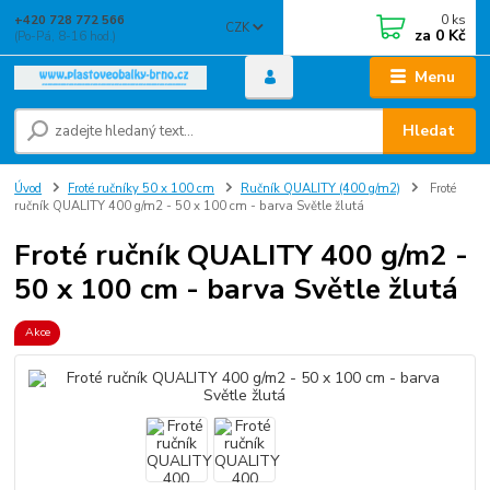
0
ks
+420 728 772 566
CZK
za
0 Kč
(Po-Pá, 8-16 hod.)
Menu
Hledat
Úvod
Froté ručníky 50 x 100 cm
Ručník QUALITY (400 g/m2)
Froté
ručník QUALITY 400 g/m2 - 50 x 100 cm - barva Světle žlutá
Froté ručník QUALITY 400 g/m2 -
50 x 100 cm - barva Světle žlutá
Akce