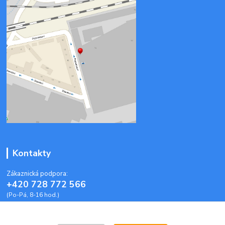
Kontakty
Zákaznická podpora:
+420 728 772 566
(Po-Pá, 8-16 hod.)
info@plastoveobalky-brno.cz