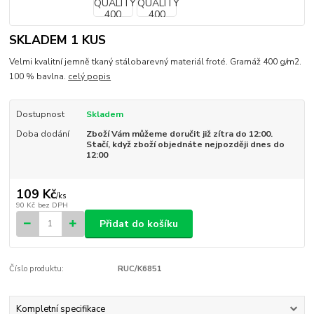
SKLADEM 1 KUS
Velmi kvalitní jemně tkaný stálobarevný materiál froté. Gramáž 400 g/m2.
100 % bavlna.
celý popis
Dostupnost
Skladem
Doba dodání
Zboží Vám můžeme doručit již zítra do 12:00.
Stačí, když zboží objednáte nejpozději dnes do
12:00
109 Kč
/
ks
90 Kč
bez DPH
Přidat do košíku
Číslo produktu:
RUC/K6851
Kompletní specifikace