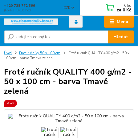
0
ks
+420 728 772 566
CZK
za
0 Kč
(Po-Pá, 8-16 hod.)
Menu
Hledat
Úvod
Froté ručníky 50 x 100 cm
Froté ručník QUALITY 400 g/m2 - 50 x
100 cm - barva Tmavě zelená
Froté ručník QUALITY 400 g/m2 -
50 x 100 cm - barva Tmavě
zelená
Akce