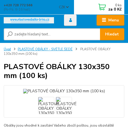
0
ks
+420 728 772 566
CZK
za
0 Kč
(Po-Pá, 8-16 hod.)
Menu
Hledat
Úvod
PLASTOVÉ OBÁLKY - SVĚTLE ŠEDÉ
PLASTOVÉ OBÁLKY
130x350 mm (100 ks)
PLASTOVÉ OBÁLKY 130x350
mm (100 ks)
Obálky jsou vhodné k zasílání Vašeho zboží poštou, jsou obzvláště