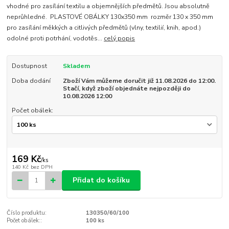
vhodné pro zasílání textilu a objemnějších předmětů. Jsou absolutně
neprůhledné. PLASTOVÉ OBÁLKY 130x350 mm rozměr 130 x 350 mm
pro zasílání měkkých a citlivých předmětů (vlny, textilií, knih, apod.)
odolné proti potrhání, vodotěs...
celý popis
Dostupnost
Skladem
Doba dodání
Zboží Vám můžeme doručit již 11.08.2026 do 12:00.
Stačí, když zboží objednáte nejpozději do
10.08.2026 12:00
Počet obálek:
169 Kč
/
ks
140 Kč
bez DPH
Přidat do košíku
Číslo produktu:
130350/60/100
Počet obálek::
100 ks