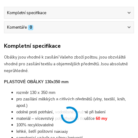
Kompletní specifikace
Komentáře
0
Kompletní specifikace
Obálky jsou vhodné k zasílání Vašeho zboží poštou, jsou obzvláště
vhodné pro zasílání textilu a objemnějších předmětů. Jsou absolutně
neprůhledné.
PLASTOVÉ OBÁLKY 130x350 mm
rozměr 130 x 350 mm
pro zasílání měkkých a citlivých předmětů (vlny, textilií, knih,
apod.)
odolné proti potrhání, vodotěsné, pružné při balení
materiál – vícevrstvý polyethylén o tloušťce
60 my
100% recyklovatelné
lehké, šetří poštovní náklady
samolepící uzávěr se silnou lepivostí