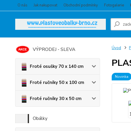
O nás
Jak nakupovat
Obchodní podmínky
Fotogalerie
Úvod
VÝPRODEJ - SLEVA
PLA
Froté osušky 70 x 140 cm
Novinka
Froté ručníky 50 x 100 cm
Froté ručníky 30 x 50 cm
Obálky