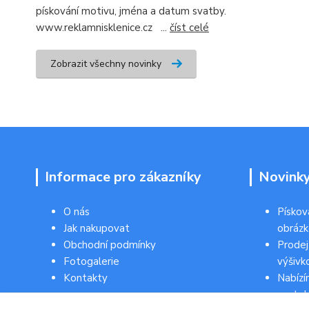
pískování motivu, jména a datum svatby.
www.reklamnisklenice.cz ...
číst celé
Zobrazit všechny novinky
Informace pro zákazníky
Novink
O nás
Pískov
Jak nakupovat
obráz
Obchodní podmínky
Prodej
Fotogalerie
výšivk
Kontakty
Nabízí
svateb