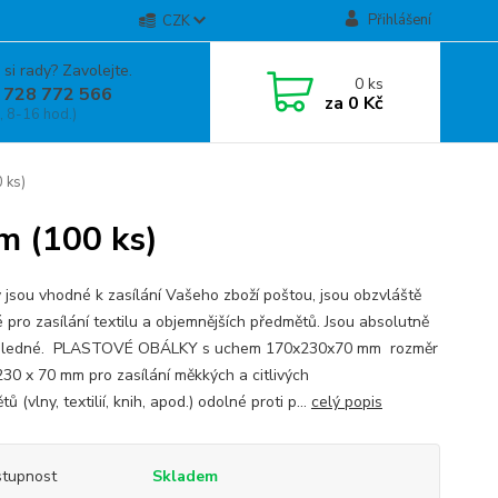
Přihlášení
CZK
 si rady? Zavolejte.
0
ks
 728 772 566
za
0 Kč
, 8-16 hod.)
 ks)
 (100 ks)
 jsou vhodné k zasílání Vašeho zboží poštou, jsou obzvláště
 pro zasílání textilu a objemnějších předmětů. Jsou absolutně
hledné. PLASTOVÉ OBÁLKY s uchem 170x230x70 mm rozměr
230 x 70 mm pro zasílání měkkých a citlivých
ů (vlny, textilií, knih, apod.) odolné proti p...
celý popis
tupnost
Skladem