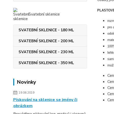
Obálky jso
PLASTOVÉ
Svatební sklenice
rozm
pro 
SVATEBNÍ SKLENICE - 180 ML
odol
mate
SVATEBNÍ SKLENICE - 200 ML
100%
SVATEBNÍ SKLENICE - 230 ML
lehk
samo
SVATEBNÍ SKLENICE - 350 ML
možn
Cen
Novinky
Cen
Cen
19.06.2019
Cen
Pískování na sklenice se jmény či
Cen
obrázkem