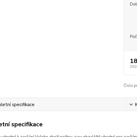
Dob
Poč
18
150
Číslo p
etní specifikace
tní specifikace