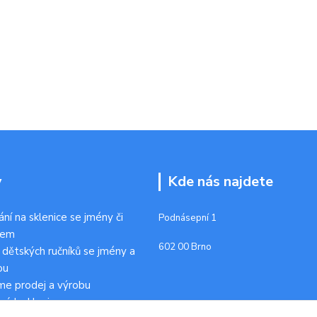
y
Kde nás najdete
ání na sklenice se jmény či
Podnásepní 1
kem
602 00 Brno
 dětských ručníků se jmény a
ou
me prodej a výrobu
ních sklenic