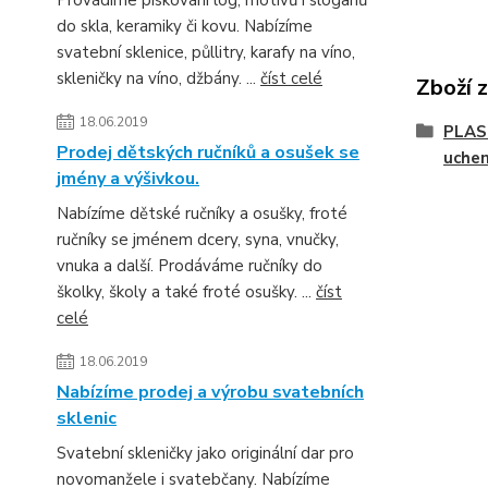
Provádíme pískování log, motivů i sloganů
do skla, keramiky či kovu. Nabízíme
svatební sklenice, půllitry, karafy na víno,
skleničky na víno, džbány. ...
číst celé
Zboží 
18.06.2019
PLAS
Prodej dětských ručníků a osušek se
uche
jmény a výšivkou.
Nabízíme dětské ručníky a osušky, froté
ručníky se jménem dcery, syna, vnučky,
vnuka a další. Prodáváme ručníky do
školky, školy a také froté osušky. ...
číst
celé
18.06.2019
Nabízíme prodej a výrobu svatebních
sklenic
Svatební skleničky jako originální dar pro
novomanžele i svatebčany. Nabízíme