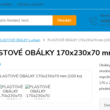
Kontakty
Ochrana soukromí
Nevíte
Hledat
+420
(Po-Pá
PLASTOVÉ OBÁLKY s uchem
PLASTOVÉ OBÁLKY 170x230x70 mm (100
STOVÉ OBÁLKY 170x230x70 mm
Obálky
vhodné
neprů
170 x 
předmět
Dos