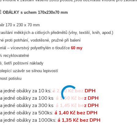
u vhodné k zasílání Vašeho zboží poštou, jsou obzvláště vhodné pro zasílán
 OBÁLKY s uchem 170x230x70 mm
ěr 170 x 230 x 70 mm
zasílání měkkých a citlivých předmětů (vlny, textilií, knih, apod.)
né proti potrhání, vodotěsné, pružné při balení
riál – vícevrstvý polyethylén o tloušťce
60 my
 recyklovatelné
é, šetří poštovní náklady
lepící uzávěr se silnou lepivostí
ost potisku
a jedné obálky za 10 ks:
á 2,10 Kč bez DPH
a jedné obálky za 100 ks:
á 1,50 Kč bez DPH
a jedné obálky za 300 ks:
á 1,45 Kč bez DPH
a jedné obálky za 500ks:
á 1,40 Kč bez DPH
a jedné obálky za 1000ks:
á 1,35 Kč bez DPH