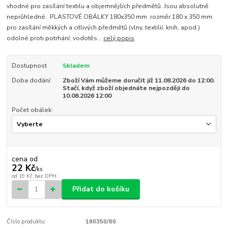
vhodné pro zasílání textilu a objemnějších předmětů. Jsou absolutně
neprůhledné. PLASTOVÉ OBÁLKY 180x350 mm rozměr 180 x 350 mm
pro zasílání měkkých a citlivých předmětů (vlny, textilií, knih, apod.)
odolné proti potrhání, vodotěs...
celý popis
Dostupnost
Skladem
Doba dodání
Zboží Vám můžeme doručit již 11.08.2026 do 12:00.
Stačí, když zboží objednáte nejpozději do
10.08.2026 12:00
Počet obálek:
cena od
22 Kč
/
ks
od
19 Kč
bez DPH
Přidat do košíku
Číslo produktu:
180350/60