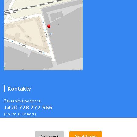
Kontakty
Zákaznická podpora:
+420 728 772 566
(Po-Pá, 8-16 hod.)
info@plastoveobalky-brno.cz
Souhlasím
Nastavení