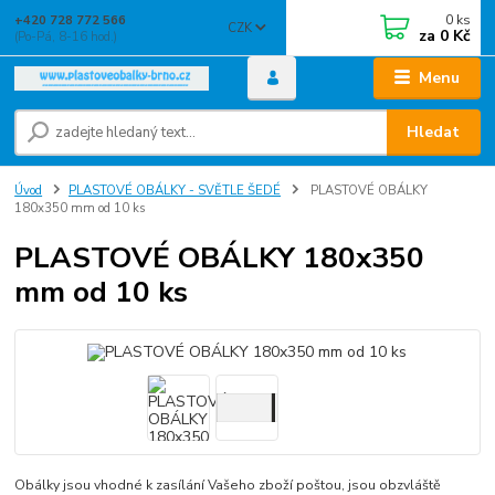
0
ks
+420 728 772 566
CZK
za
0 Kč
(Po-Pá, 8-16 hod.)
Menu
Hledat
Úvod
PLASTOVÉ OBÁLKY - SVĚTLE ŠEDÉ
PLASTOVÉ OBÁLKY
180x350 mm od 10 ks
PLASTOVÉ OBÁLKY 180x350
mm od 10 ks
Obálky jsou vhodné k zasílání Vašeho zboží poštou, jsou obzvláště