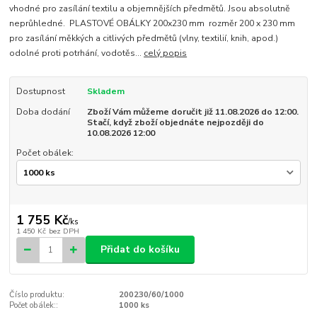
vhodné pro zasílání textilu a objemnějších předmětů. Jsou absolutně
neprůhledné. PLASTOVÉ OBÁLKY 200x230 mm rozměr 200 x 230 mm
pro zasílání měkkých a citlivých předmětů (vlny, textilií, knih, apod.)
odolné proti potrhání, vodotěs...
celý popis
Dostupnost
Skladem
Doba dodání
Zboží Vám můžeme doručit již 11.08.2026 do 12:00.
Stačí, když zboží objednáte nejpozději do
10.08.2026 12:00
Počet obálek:
1 755 Kč
/
ks
1 450 Kč
bez DPH
Přidat do košíku
Číslo produktu:
200230/60/1000
Počet obálek::
1000 ks