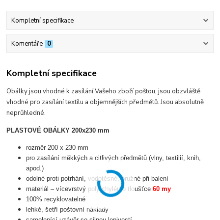
Kompletní specifikace
Komentáře
0
Kompletní specifikace
Obálky jsou vhodné k zasílání Vašeho zboží poštou, jsou obzvláště
vhodné pro zasílání textilu a objemnějších předmětů. Jsou absolutně
neprůhledné.
PLASTOVÉ OBÁLKY 200x230 mm
rozměr 200 x 230 mm
pro zasílání měkkých a citlivých předmětů (vlny, textilií, knih,
apod.)
odolné proti potrhání, vodotěsné, pružné při balení
materiál – vícevrstvý polyethylén o tloušťce
60 my
100% recyklovatelné
lehké, šetří poštovní náklady
samolepící uzávěr se silnou lepivostí