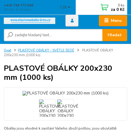
0
ks
+420 728 772 566
CZK
za
0 Kč
(Po-Pá, 8-16 hod.)
Menu
Hledat
Úvod
PLASTOVÉ OBÁLKY - SVĚTLE ŠEDÉ
PLASTOVÉ OBÁLKY
200x230 mm (1000 ks)
PLASTOVÉ OBÁLKY 200x230
mm (1000 ks)
Obálky jsou vhodné k zasílání Vašeho zboží poštou, jsou obzvláště