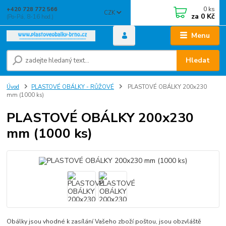
0
ks
+420 728 772 566
CZK
za
0 Kč
(Po-Pá, 8-16 hod.)
Menu
Hledat
Úvod
PLASTOVÉ OBÁLKY - RŮŽOVÉ
PLASTOVÉ OBÁLKY 200x230
mm (1000 ks)
PLASTOVÉ OBÁLKY 200x230
mm (1000 ks)
Obálky jsou vhodné k zasílání Vašeho zboží poštou, jsou obzvláště