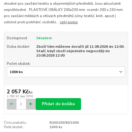
vhodné pro zasílání textilu a objemnějších předmětů. Jsou absolutně
neprůhledné. PLASTOVÉ OBÁLKY 200x230 mm rozměr 200 x 230 mm
pro zasílání měkkých a citlivých předmětů (vlny, textilií, knih, apod.)
odolné proti potrhání, vodotěs...
celý popis
Dostupnost
Skladem
Doba dodání
Zboží Vám můžeme doručit již 11.08.2026 do 12:00.
Stačí, když zboží objednáte nejpozději do
10.08.2026 12:00
Počet obálek:
2 057 Kč
/
ks
1 700 Kč
bez DPH
Přidat do košíku
Číslo produktu:
R200230/60/1000
Počet obálek::
1000 ks