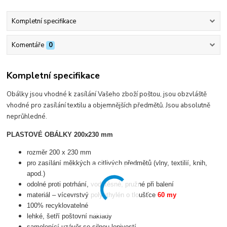
Kompletní specifikace
Komentáře
0
Kompletní specifikace
Obálky jsou vhodné k zasílání Vašeho zboží poštou, jsou obzvláště
vhodné pro zasílání textilu a objemnějších předmětů. Jsou absolutně
neprůhledné.
PLASTOVÉ OBÁLKY 200x230 mm
rozměr 200 x 230 mm
pro zasílání měkkých a citlivých předmětů (vlny, textilií, knih,
apod.)
odolné proti potrhání, vodotěsné, pružné při balení
materiál – vícevrstvý polyethylén o tloušťce
60 my
100% recyklovatelné
lehké, šetří poštovní náklady
samolepící uzávěr se silnou lepivostí