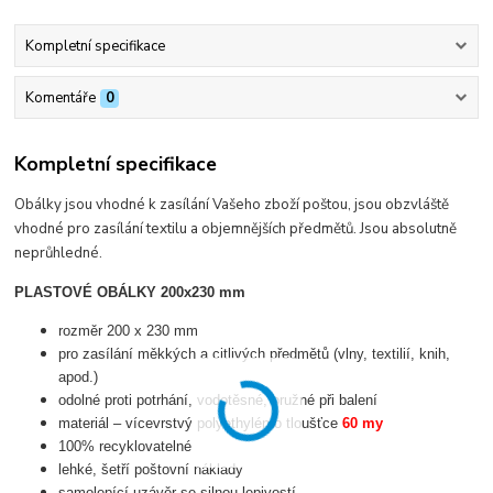
Kompletní specifikace
Komentáře
0
Kompletní specifikace
Obálky jsou vhodné k zasílání Vašeho zboží poštou, jsou obzvláště
vhodné pro zasílání textilu a objemnějších předmětů. Jsou absolutně
neprůhledné.
PLASTOVÉ OBÁLKY 200x230 mm
rozměr 200 x 230 mm
pro zasílání měkkých a citlivých předmětů (vlny, textilií, knih,
apod.)
odolné proti potrhání, vodotěsné, pružné při balení
materiál – vícevrstvý polyethylén o tloušťce
60 my
100% recyklovatelné
lehké, šetří poštovní náklady
samolepící uzávěr se silnou lepivostí