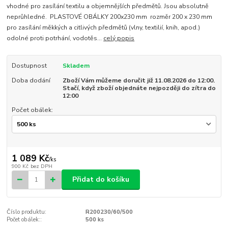
vhodné pro zasílání textilu a objemnějších předmětů. Jsou absolutně
neprůhledné. PLASTOVÉ OBÁLKY 200x230 mm rozměr 200 x 230 mm
pro zasílání měkkých a citlivých předmětů (vlny, textilií, knih, apod.)
odolné proti potrhání, vodotěs...
celý popis
Dostupnost
Skladem
Doba dodání
Zboží Vám můžeme doručit již 11.08.2026 do 12:00.
Stačí, když zboží objednáte nejpozději do zítra do
12:00
Počet obálek:
1 089 Kč
/
ks
900 Kč
bez DPH
Přidat do košíku
Číslo produktu:
R200230/60/500
Počet obálek::
500 ks