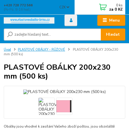
0
ks
+420 728 772 566
CZK
za
0 Kč
(Po-Pá, 8-16 hod.)
Menu
Hledat
Úvod
PLASTOVÉ OBÁLKY - RŮŽOVÉ
PLASTOVÉ OBÁLKY 200x230
mm (500 ks)
PLASTOVÉ OBÁLKY 200x230
mm (500 ks)
Obálky jsou vhodné k zasílání Vašeho zboží poštou, jsou obzvláště