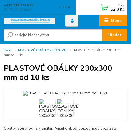
0
ks
+420 728 772 566
CZK
za
0 Kč
(Po-Pá, 8-16 hod.)
Menu
Hledat
Úvod
PLASTOVÉ OBÁLKY - RŮŽOVÉ
PLASTOVÉ OBÁLKY 230x300
mm od 10 ks
PLASTOVÉ OBÁLKY 230x300
mm od 10 ks
Obálky jsou vhodné k zasílání Vašeho zboží poštou, jsou obzvláště