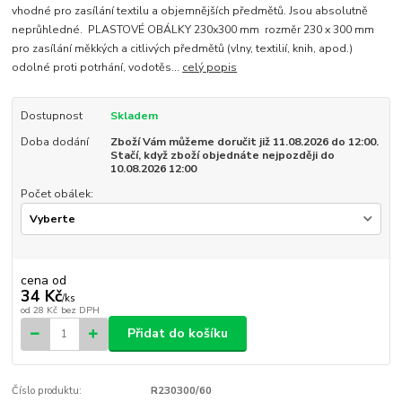
vhodné pro zasílání textilu a objemnějších předmětů. Jsou absolutně
neprůhledné. PLASTOVÉ OBÁLKY 230x300 mm rozměr 230 x 300 mm
pro zasílání měkkých a citlivých předmětů (vlny, textilií, knih, apod.)
odolné proti potrhání, vodotěs...
celý popis
Dostupnost
Skladem
Doba dodání
Zboží Vám můžeme doručit již 11.08.2026 do 12:00.
Stačí, když zboží objednáte nejpozději do
10.08.2026 12:00
Počet obálek:
cena od
34 Kč
/
ks
od
28 Kč
bez DPH
Přidat do košíku
Číslo produktu:
R230300/60