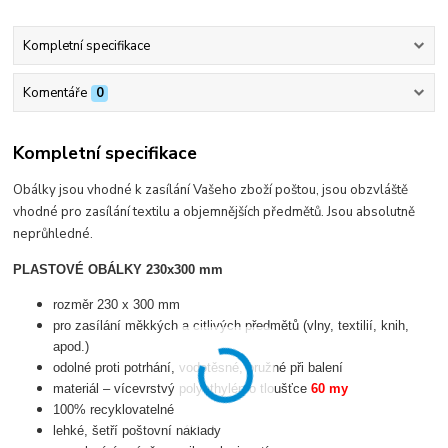
Kompletní specifikace
Komentáře
0
Kompletní specifikace
Obálky jsou vhodné k zasílání Vašeho zboží poštou, jsou obzvláště
vhodné pro zasílání textilu a objemnějších předmětů. Jsou absolutně
neprůhledné.
PLASTOVÉ OBÁLKY 230x300 mm
rozměr 230 x 300 mm
pro zasílání měkkých a citlivých předmětů (vlny, textilií, knih,
apod.)
odolné proti potrhání, vodotěsné, pružné při balení
materiál – vícevrstvý polyethylén o tloušťce
60 my
100% recyklovatelné
lehké, šetří poštovní náklady