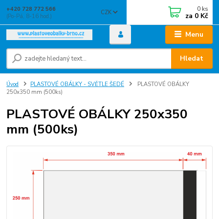
0
ks
+420 728 772 566
CZK
za
0 Kč
(Po-Pá, 8-16 hod.)
Menu
Hledat
Úvod
PLASTOVÉ OBÁLKY - SVĚTLE ŠEDÉ
PLASTOVÉ OBÁLKY
250x350 mm (500ks)
PLASTOVÉ OBÁLKY 250x350
mm (500ks)