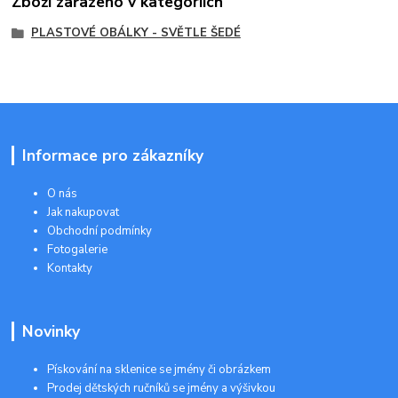
Zboží zařazeno v kategoriích
PLASTOVÉ OBÁLKY - SVĚTLE ŠEDÉ
Informace pro zákazníky
O nás
Jak nakupovat
Obchodní podmínky
Fotogalerie
Kontakty
Novinky
Pískování na sklenice se jmény či obrázkem
Prodej dětských ručníků se jmény a výšivkou