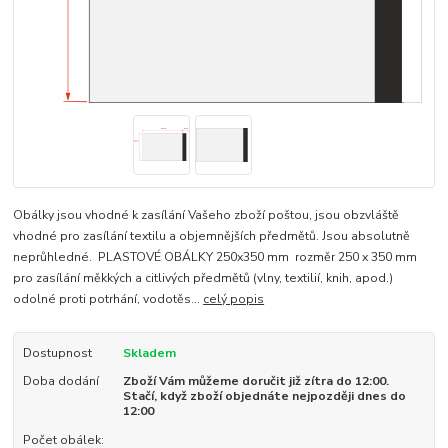
Obálky jsou vhodné k zasílání Vašeho zboží poštou, jsou obzvláště
vhodné pro zasílání textilu a objemnějších předmětů. Jsou absolutně
neprůhledné. PLASTOVÉ OBÁLKY 250x350 mm rozměr 250 x 350 mm
pro zasílání měkkých a citlivých předmětů (vlny, textilií, knih, apod.)
odolné proti potrhání, vodotěs...
celý popis
Dostupnost
Skladem
Doba dodání
Zboží Vám můžeme doručit již zítra do 12:00.
Stačí, když zboží objednáte nejpozději dnes do
12:00
Počet obálek: