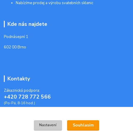
Nabízíme prodej a výrobu svatebních sklenic
Kde nás najdete
Podnásepní 1
602 00 Brno
Kontakty
Zákaznická podpora:
+420 728 772 566
(Po-Pá, 8-16 hod.)
info@plastoveobalky-brno.cz
Souhlasím
Nastavení