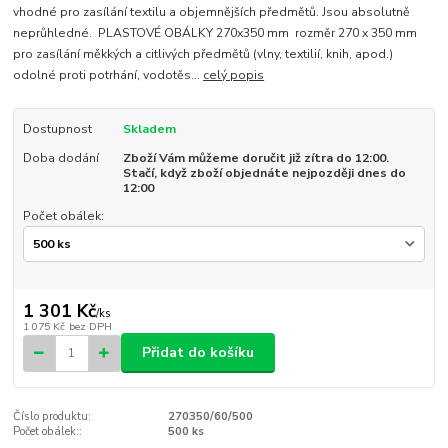
vhodné pro zasílání textilu a objemnějších předmětů. Jsou absolutně
neprůhledné. PLASTOVÉ OBÁLKY 270x350 mm rozměr 270 x 350 mm
pro zasílání měkkých a citlivých předmětů (vlny, textilií, knih, apod.)
odolné proti potrhání, vodotěs...
celý popis
Dostupnost
Skladem
Doba dodání
Zboží Vám můžeme doručit již zítra do 12:00.
Stačí, když zboží objednáte nejpozději dnes do
12:00
Počet obálek:
1 301 Kč
/
ks
1 075 Kč
bez DPH
Přidat do košíku
Číslo produktu:
270350/60/500
Počet obálek::
500 ks