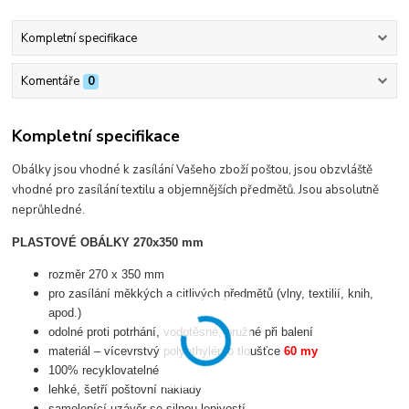
Kompletní specifikace
Komentáře
0
Kompletní specifikace
Obálky jsou vhodné k zasílání Vašeho zboží poštou, jsou obzvláště
vhodné pro zasílání textilu a objemnějších předmětů. Jsou absolutně
neprůhledné.
PLASTOVÉ OBÁLKY 270x350 mm
rozměr 270 x 350 mm
pro zasílání měkkých a citlivých předmětů (vlny, textilií, knih,
apod.)
odolné proti potrhání, vodotěsné, pružné při balení
materiál – vícevrstvý polyethylén o tloušťce
60 my
100% recyklovatelné
lehké, šetří poštovní náklady
samolepící uzávěr se silnou lepivostí