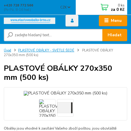
0
ks
+420 728 772 566
CZK
za
0 Kč
(Po-Pá, 8-16 hod.)
Menu
Hledat
Úvod
PLASTOVÉ OBÁLKY - SVĚTLE ŠEDÉ
PLASTOVÉ OBÁLKY
270x350 mm (500 ks)
PLASTOVÉ OBÁLKY 270x350
mm (500 ks)
Obálky jsou vhodné k zasílání Vašeho zboží poštou, jsou obzvláště