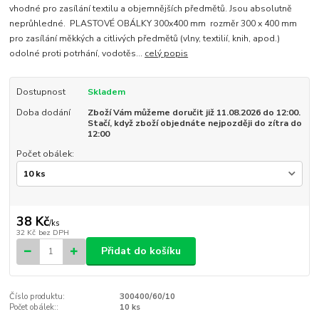
vhodné pro zasílání textilu a objemnějších předmětů. Jsou absolutně
neprůhledné. PLASTOVÉ OBÁLKY 300x400 mm rozměr 300 x 400 mm
pro zasílání měkkých a citlivých předmětů (vlny, textilií, knih, apod.)
odolné proti potrhání, vodotěs...
celý popis
Dostupnost
Skladem
Doba dodání
Zboží Vám můžeme doručit již 11.08.2026 do 12:00.
Stačí, když zboží objednáte nejpozději do zítra do
12:00
Počet obálek:
38 Kč
/
ks
32 Kč
bez DPH
Přidat do košíku
Číslo produktu:
300400/60/10
Počet obálek::
10 ks