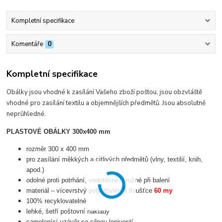
Kompletní specifikace
Komentáře
0
Kompletní specifikace
Obálky jsou vhodné k zasílání Vašeho zboží poštou, jsou obzvláště
vhodné pro zasílání textilu a objemnějších předmětů. Jsou absolutně
neprůhledné.
PLASTOVÉ OBÁLKY 300x400 mm
rozměr 300 x 400 mm
pro zasílání měkkých a citlivých předmětů (vlny, textilií, knih,
apod.)
odolné proti potrhání, vodotěsné, pružné při balení
materiál – vícevrstvý polyethylén o tloušťce
60 my
100% recyklovatelné
lehké, šetří poštovní náklady
samolepící uzávěr se silnou lepivostí