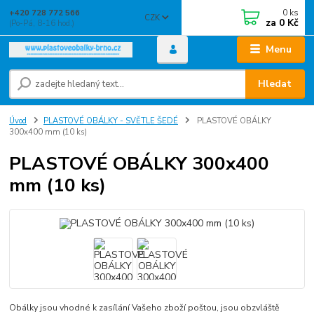
0
ks
+420 728 772 566
CZK
za
0 Kč
(Po-Pá, 8-16 hod.)
Menu
Hledat
Úvod
PLASTOVÉ OBÁLKY - SVĚTLE ŠEDÉ
PLASTOVÉ OBÁLKY
300x400 mm (10 ks)
PLASTOVÉ OBÁLKY 300x400
mm (10 ks)
Obálky jsou vhodné k zasílání Vašeho zboží poštou, jsou obzvláště