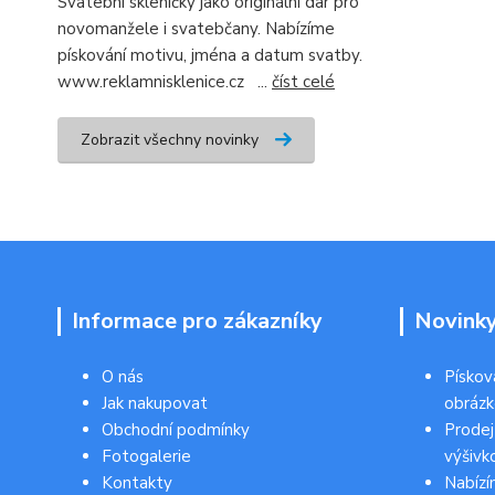
Svatební skleničky jako originální dar pro
novomanžele i svatebčany. Nabízíme
pískování motivu, jména a datum svatby.
www.reklamnisklenice.cz ...
číst celé
Zobrazit všechny novinky
Informace pro zákazníky
Novink
O nás
Pískov
Jak nakupovat
obráz
Obchodní podmínky
Prodej
Fotogalerie
výšivk
Kontakty
Nabízí