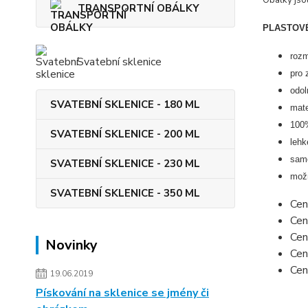
Obálky jso
TRANSPORTNÍ OBÁLKY
PLASTOVÉ
roz
Svatební sklenice
pro 
odol
SVATEBNÍ SKLENICE - 180 ML
mate
100%
SVATEBNÍ SKLENICE - 200 ML
lehk
samo
SVATEBNÍ SKLENICE - 230 ML
možn
SVATEBNÍ SKLENICE - 350 ML
Cen
Cen
Cen
Novinky
Cen
Cen
19.06.2019
Pískování na sklenice se jmény či