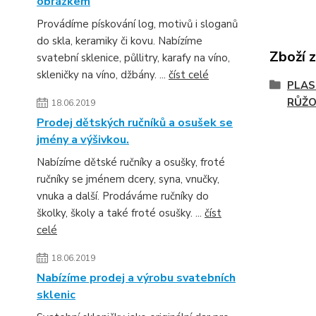
obrázkem
Provádíme pískování log, motivů i sloganů
do skla, keramiky či kovu. Nabízíme
Zboží 
svatební sklenice, půllitry, karafy na víno,
skleničky na víno, džbány. ...
číst celé
PLAS
RŮŽ
18.06.2019
Prodej dětských ručníků a osušek se
jmény a výšivkou.
Nabízíme dětské ručníky a osušky, froté
ručníky se jménem dcery, syna, vnučky,
vnuka a další. Prodáváme ručníky do
školky, školy a také froté osušky. ...
číst
celé
18.06.2019
Nabízíme prodej a výrobu svatebních
sklenic