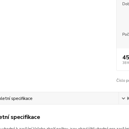
Dob
Poč
45
38 
Číslo p
etní specifikace
tní specifikace