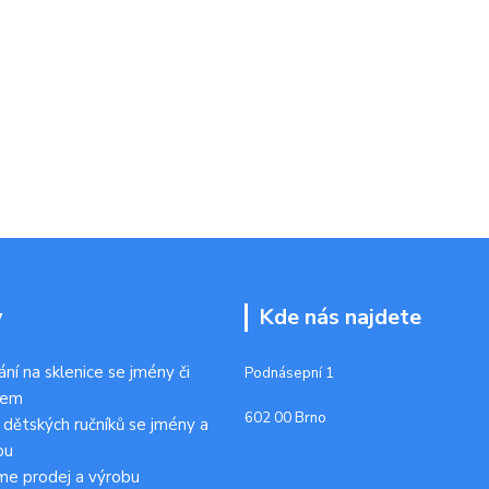
y
Kde nás najdete
ání na sklenice se jmény či
Podnásepní 1
kem
602 00 Brno
 dětských ručníků se jmény a
ou
me prodej a výrobu