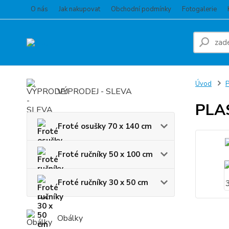
O nás
Jak nakupovat
Obchodní podmínky
Fotogalerie
Úvod
VÝPRODEJ - SLEVA
PLA
Froté osušky 70 x 140 cm
Froté ručníky 50 x 100 cm
Froté ručníky 30 x 50 cm
Obálky