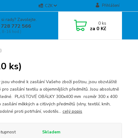
Přihlášení
CZK
 si rady? Zavolejte.
0
ks
 728 772 566
za
0 Kč
, 8-16 hod.)
)
0 ks)
 jsou vhodné k zasílání Vašeho zboží poštou, jsou obzvláště
 pro zasílání textilu a objemnějších předmětů. Jsou absolutně
hledné. PLASTOVÉ OBÁLKY 300x400 mm rozměr 300 x 400
zasílání měkkých a citlivých předmětů (vlny, textilií, knih,
odolné proti potrhání, vodotěs...
celý popis
tupnost
Skladem