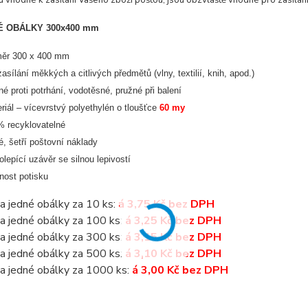
u vhodné k zasílání Vašeho zboží poštou, jsou obzvláště vhodné pro zasílán
 OBÁLKY 300x400 mm
měr 300 x 400 mm
zasílání měkkých a citlivých předmětů (vlny, textilií, knih, apod.)
né proti potrhání, vodotěsné, pružné při balení
riál – vícevrstvý polyethylén o tloušťce
60 my
 recyklovatelné
é, šetří poštovní náklady
lepící uzávěr se silnou lepivostí
ost potisku
a jedné obálky za 10 ks:
á 3,75 Kč bez DPH
a jedné obálky za 100 ks:
á 3,25 Kč bez DPH
a jedné obálky za 300 ks:
á 3,15 Kč bez DPH
a jedné obálky za 500 ks:
á 3,10 Kč bez DPH
a jedné obálky za 1000 ks:
á 3,00 Kč bez DPH