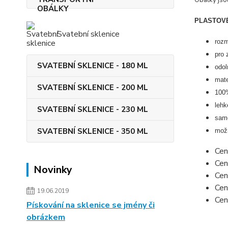
Obálky jso
PLASTOVÉ
Svatební sklenice
roz
pro 
SVATEBNÍ SKLENICE - 180 ML
odol
mate
SVATEBNÍ SKLENICE - 200 ML
100%
lehk
SVATEBNÍ SKLENICE - 230 ML
samo
SVATEBNÍ SKLENICE - 350 ML
možn
Cen
Cen
Novinky
Cen
Cen
19.06.2019
Cen
Pískování na sklenice se jmény či
obrázkem