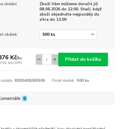
a dodání
Zboží Vám můžeme doručit již
08.08.2026 do 12:00. Stačí, když
zboží objednáte nejpozději do
zítra do 12:00
et obálek:
876 Kč
/
ks
Přidat do košíku
50 Kč
bez DPH
roduktu:
R300400/60/500
Počet obálek::
500 ks
Komentáře
0