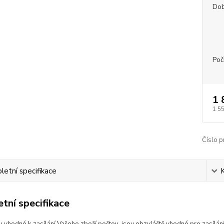
Dob
Poč
1 
1 5
Číslo p
etní specifikace
tní specifikace