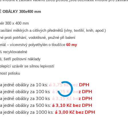
u vhodné k zasílání Vašeho zboží poštou, jsou obzvláště vhodné pro zasílán
 OBÁLKY 300x400 mm
měr 300 x 400 mm
zasílání měkkých a citlivých předmětů (vlny, textilií, knih, apod.)
né proti potrhání, vodotěsné, pružné při balení
riál – vícevrstvý polyethylén o tloušťce
60 my
 recyklovatelné
é, šetří poštovní náklady
lepící uzávěr se silnou lepivostí
ost potisku
a jedné obálky za 10 ks:
á 3,75 Kč bez DPH
a jedné obálky za 100 ks:
á 3,25 Kč bez DPH
a jedné obálky za 300 ks:
á 3,15 Kč bez DPH
a jedné obálky za 500 ks:
á 3,10 Kč bez DPH
a jedné obálky za 1000 ks:
á 3,00 Kč bez DPH