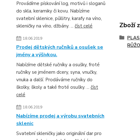
Provádíme pískování log, motivů i sloganů
do skla, keramiky či kovu. Nabízíme
svatební sklenice, půllitry, karafy na víno,
Zboží 
skleničky na víno, džbány. ...
číst celé
PLAS
18.06.2019
RŮŽ
Prodej dětských ručníků a osušek se
jmény a výšivkou.
Nabízíme dětské ručníky a osušky, froté
ručníky se jménem dcery, syna, vnučky,
vnuka a další. Prodáváme ručníky do
školky, školy a také froté osušky. ...
číst
celé
18.06.2019
Nabízíme prodej a výrobu svatebních
sklenic
Svatební skleničky jako originální dar pro