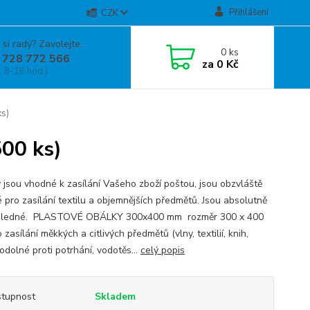
Přihlášení
CZK
 si rady? Zavolejte.
0
ks
 728 772 566
za
0 Kč
, 8-16 hod.)
s)
00 ks)
 jsou vhodné k zasílání Vašeho zboží poštou, jsou obzvláště
 pro zasílání textilu a objemnějších předmětů. Jsou absolutně
hledné. PLASTOVÉ OBÁLKY 300x400 mm rozměr 300 x 400
zasílání měkkých a citlivých předmětů (vlny, textilií, knih,
odolné proti potrhání, vodotěs...
celý popis
tupnost
Skladem