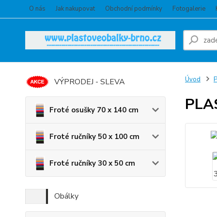
O nás
Jak nakupovat
Obchodní podmínky
Fotogalerie
Úvod
VÝPRODEJ - SLEVA
PLA
Froté osušky 70 x 140 cm
Froté ručníky 50 x 100 cm
Froté ručníky 30 x 50 cm
Obálky