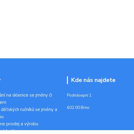
y
Kde nás najdete
ání na sklenice se jmény či
Podnásepní 1
kem
602 00 Brno
 dětských ručníků se jmény a
ou
me prodej a výrobu
ních sklenic