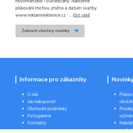
novomanžele i svatebčany. Nabízíme
pískování motivu, jména a datum svatby.
www.reklamnisklenice.cz ...
číst celé
Zobrazit všechny novinky
Informace pro zákazníky
Novink
O nás
Pískov
Jak nakupovat
obráz
Obchodní podmínky
Prodej
Fotogalerie
výšivk
Kontakty
Nabízí
svateb