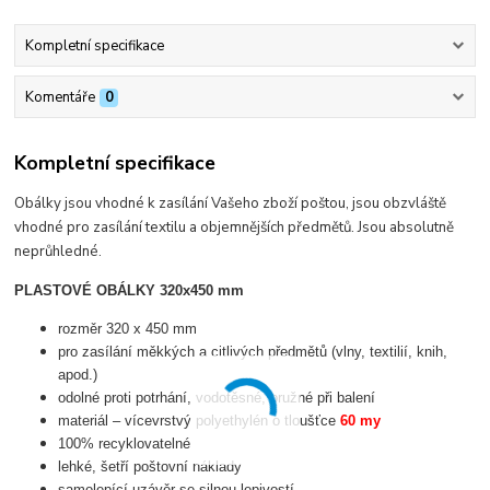
Kompletní specifikace
Komentáře
0
Kompletní specifikace
Obálky jsou vhodné k zasílání Vašeho zboží poštou, jsou obzvláště
vhodné pro zasílání textilu a objemnějších předmětů. Jsou absolutně
neprůhledné.
PLASTOVÉ OBÁLKY 320x450 mm
rozměr 320 x 450 mm
pro zasílání měkkých a citlivých předmětů (vlny, textilií, knih,
apod.)
odolné proti potrhání, vodotěsné, pružné při balení
materiál – vícevrstvý polyethylén o tloušťce
60 my
100% recyklovatelné
lehké, šetří poštovní náklady
samolepící uzávěr se silnou lepivostí