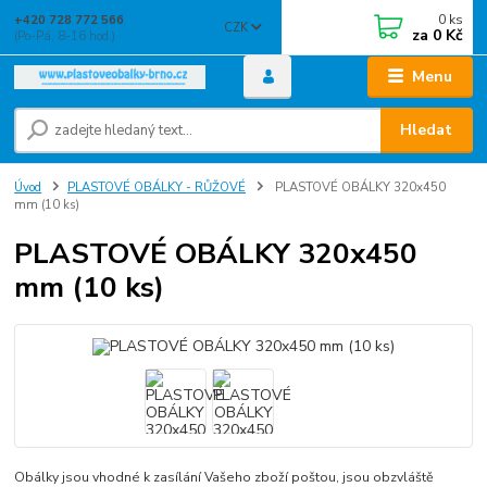
0
ks
+420 728 772 566
CZK
za
0 Kč
(Po-Pá, 8-16 hod.)
Menu
Hledat
Úvod
PLASTOVÉ OBÁLKY - RŮŽOVÉ
PLASTOVÉ OBÁLKY 320x450
mm (10 ks)
PLASTOVÉ OBÁLKY 320x450
mm (10 ks)
Obálky jsou vhodné k zasílání Vašeho zboží poštou, jsou obzvláště