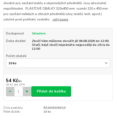
vhodné pro zasílání textilu a objemnějších předmětů. Jsou absolutně
neprůhledné. PLASTOVÉ OBÁLKY 320x450 mm rozměr 320 x 450 mm
pro zasílání měkkých a citlivých předmětů (vlny, textilií, knih, apod.)
odolné proti potrhání, vodotěs...
celý popis
Dostupnost
Skladem
Doba dodání
Zboží Vám můžeme doručit již 08.08.2026 do 12:00.
Stačí, když zboží objednáte nejpozději do zítra do
12:00
Počet obálek:
54 Kč
/
ks
45 Kč
bez DPH
Přidat do košíku
Číslo produktu:
R320450/60/10
Počet obálek::
10 ks