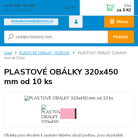
0
ks
+420 728 772 566
CZK
za
0 Kč
(Po-Pá, 8-16 hod.)
Menu
Hledat
Úvod
PLASTOVÉ OBÁLKY - RŮŽOVÉ
PLASTOVÉ OBÁLKY 320x450
mm od 10 ks
PLASTOVÉ OBÁLKY 320x450
mm od 10 ks
Obálky jsou vhodné k zasílání Vašeho zboží poštou, jsou obzvláště