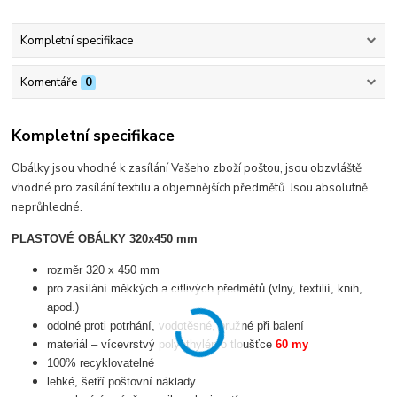
Kompletní specifikace
Komentáře
0
Kompletní specifikace
Obálky jsou vhodné k zasílání Vašeho zboží poštou, jsou obzvláště
vhodné pro zasílání textilu a objemnějších předmětů. Jsou absolutně
neprůhledné.
PLASTOVÉ OBÁLKY 320x450 mm
rozměr 320 x 450 mm
pro zasílání měkkých a citlivých předmětů (vlny, textilií, knih,
apod.)
odolné proti potrhání, vodotěsné, pružné při balení
materiál – vícevrstvý polyethylén o tloušťce
60 my
100% recyklovatelné
lehké, šetří poštovní náklady