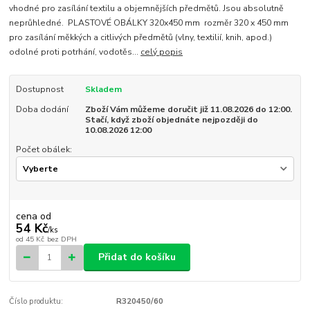
vhodné pro zasílání textilu a objemnějších předmětů. Jsou absolutně
neprůhledné. PLASTOVÉ OBÁLKY 320x450 mm rozměr 320 x 450 mm
pro zasílání měkkých a citlivých předmětů (vlny, textilií, knih, apod.)
odolné proti potrhání, vodotěs...
celý popis
Dostupnost
Skladem
Doba dodání
Zboží Vám můžeme doručit již 11.08.2026 do 12:00.
Stačí, když zboží objednáte nejpozději do
10.08.2026 12:00
Počet obálek:
cena od
54 Kč
/
ks
od
45 Kč
bez DPH
Přidat do košíku
Číslo produktu:
R320450/60