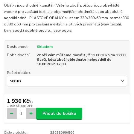
Obálky jsou vhodné k zasílání Vašeho zboží poštou, jsou obzvláště
vhodné pro zasílání textilu a objemnějších předmětů. Jsou absolutně
neprůhledné. PLASTOVÉ OBÁLKY s uchem 330x380x60 mm rozměr 330
x 380 x 60 mm pro zasílání měkkých a citlivých předmětů (vlny, textilií,
knih, apod.) odolné proti p...
celý popis
Dostupnost
Skladem
Doba dodání
Zboží Vám můžeme doručit již 11.08.2026 do 12:00.
Stačí, když zboží objednáte nejpozději do
10.08.2026 12:00
Počet obálek:
1 936 Kč
/
ks
1 600 Kč
bez DPH
Přidat do košíku
Číslo produktu:
33038060/500