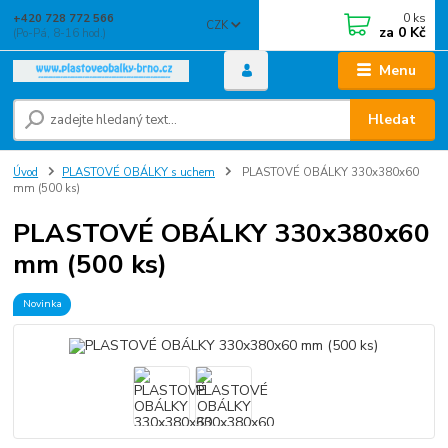
0
ks
+420 728 772 566
CZK
za
0 Kč
(Po-Pá, 8-16 hod.)
Menu
Hledat
Úvod
PLASTOVÉ OBÁLKY s uchem
PLASTOVÉ OBÁLKY 330x380x60
mm (500 ks)
PLASTOVÉ OBÁLKY 330x380x60
mm (500 ks)
Novinka