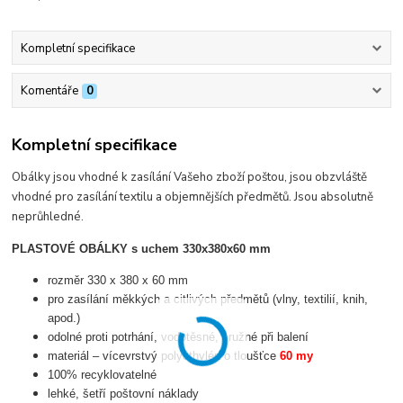
Kompletní specifikace
Komentáře
0
Kompletní specifikace
Obálky jsou vhodné k zasílání Vašeho zboží poštou, jsou obzvláště
vhodné pro zasílání textilu a objemnějších předmětů. Jsou absolutně
neprůhledné.
PLASTOVÉ OBÁLKY s uchem 330x380x60 mm
rozměr 330 x 380 x 60 mm
pro zasílání měkkých a citlivých předmětů (vlny, textilií, knih,
apod.)
odolné proti potrhání, vodotěsné, pružné při balení
materiál – vícevrstvý polyethylén o tloušťce
60 my
100% recyklovatelné
lehké, šetří poštovní náklady