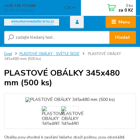
0
ks
+420 728 772 566
CZK
za
0 Kč
(Po-Pá, 8-16 hod.)
Menu
Hledat
Úvod
PLASTOVÉ OBÁLKY - SVĚTLE ŠEDÉ
PLASTOVÉ OBÁLKY
345x480 mm (500 ks)
PLASTOVÉ OBÁLKY 345x480
mm (500 ks)
Obálky jsou vhodné k zasílání Vašeho zboží poštou, jsou obzvláště