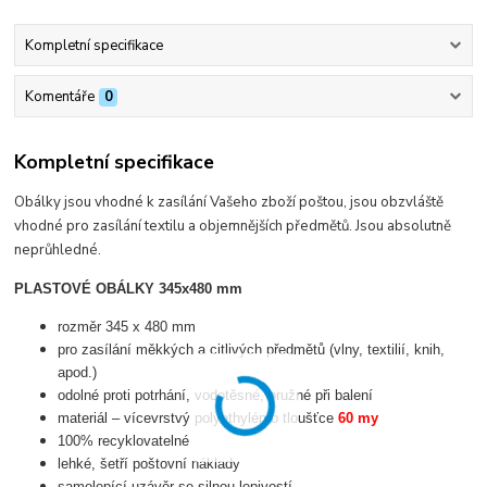
Kompletní specifikace
Komentáře
0
Kompletní specifikace
Obálky jsou vhodné k zasílání Vašeho zboží poštou, jsou obzvláště
vhodné pro zasílání textilu a objemnějších předmětů. Jsou absolutně
neprůhledné.
PLASTOVÉ OBÁLKY 345x480 mm
rozměr 345 x 480 mm
pro zasílání měkkých a citlivých předmětů (vlny, textilií, knih,
apod.)
odolné proti potrhání, vodotěsné, pružné při balení
materiál – vícevrstvý polyethylén o tloušťce
60 my
100% recyklovatelné
lehké, šetří poštovní náklady
samolepící uzávěr se silnou lepivostí