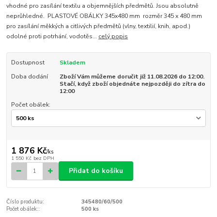
vhodné pro zasílání textilu a objemnějších předmětů. Jsou absolutně
neprůhledné. PLASTOVÉ OBÁLKY 345x480 mm rozměr 345 x 480 mm
pro zasílání měkkých a citlivých předmětů (vlny, textilií, knih, apod.)
odolné proti potrhání, vodotěs...
celý popis
Dostupnost
Skladem
Doba dodání
Zboží Vám můžeme doručit již 11.08.2026 do 12:00.
Stačí, když zboží objednáte nejpozději do zítra do
12:00
Počet obálek:
1 876 Kč
/
ks
1 550 Kč
bez DPH
Přidat do košíku
Číslo produktu:
345480/60/500
Počet obálek::
500 ks