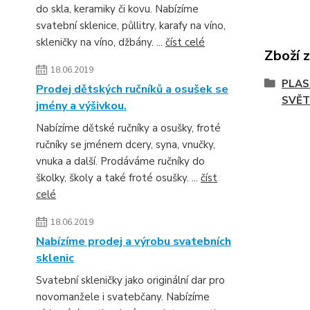
do skla, keramiky či kovu. Nabízíme
svatební sklenice, půllitry, karafy na víno,
skleničky na víno, džbány. ...
číst celé
Zboží 
18.06.2019
PLAS
Prodej dětských ručníků a osušek se
SVĚT
jmény a výšivkou.
Nabízíme dětské ručníky a osušky, froté
ručníky se jménem dcery, syna, vnučky,
vnuka a další. Prodáváme ručníky do
školky, školy a také froté osušky. ...
číst
celé
18.06.2019
Nabízíme prodej a výrobu svatebních
sklenic
Svatební skleničky jako originální dar pro
novomanžele i svatebčany. Nabízíme