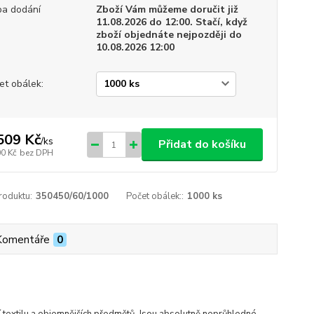
a dodání
Zboží Vám můžeme doručit již
11.08.2026 do 12:00. Stačí, když
zboží objednáte nejpozději do
10.08.2026 12:00
et obálek:
509 Kč
/
ks
Přidat do košíku
00 Kč
bez DPH
roduktu:
350450/60/1000
Počet obálek::
1000 ks
Komentáře
0