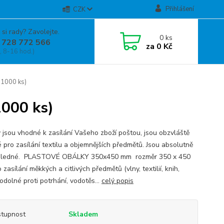
Přihlášení
CZK
 si rady? Zavolejte.
0
ks
 728 772 566
za
0 Kč
, 8-16 hod.)
1000 ks)
000 ks)
 jsou vhodné k zasílání Vašeho zboží poštou, jsou obzvláště
 pro zasílání textilu a objemnějších předmětů. Jsou absolutně
hledné. PLASTOVÉ OBÁLKY 350x450 mm rozměr 350 x 450
zasílání měkkých a citlivých předmětů (vlny, textilií, knih,
odolné proti potrhání, vodotěs...
celý popis
tupnost
Skladem