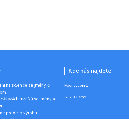
y
Kde nás najdete
ání na sklenice se jmény či
Podnásepní 1
kem
602 00 Brno
 dětských ručníků se jmény a
ou
me prodej a výrobu
ních sklenic