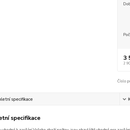
Dob
Poč
3 
2 9
Číslo p
etní specifikace
tní specifikace