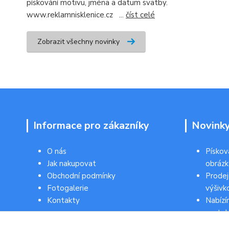
pískování motivu, jména a datum svatby.
www.reklamnisklenice.cz ...
číst celé
Zobrazit všechny novinky
Informace pro zákazníky
Novink
O nás
Pískov
Jak nakupovat
obráz
Obchodní podmínky
Prodej
Fotogalerie
výšivk
Kontakty
Nabízí
svateb