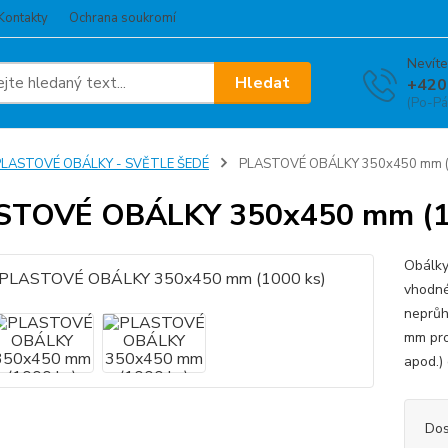
Kontakty
Ochrana soukromí
Nevíte
Hledat
+420
(Po-Pá
PLASTOVÉ OBÁLKY - SVĚTLE ŠEDÉ
PLASTOVÉ OBÁLKY 350x450 mm (
STOVÉ OBÁLKY 350x450 mm (1
Obálky
vhodné
neprů
mm pro 
apod.) 
Dos