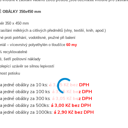
u vhodné k zasílání Vašeho zboží poštou, jsou obzvláště vhodné pro zasílán
 OBÁLKY 350x450 mm
měr 350 x 450 mm
zasílání měkkých a citlivých předmětů (vlny, textilií, knih, apod.)
né proti potrhání, vodotěsné, pružné při balení
riál – vícevrstvý polyethylén o tloušťce
60 my
 recyklovatelné
é, šetří poštovní náklady
lepící uzávěr se silnou lepivostí
ost potisku
a jedné obálky za 10 ks:
á 3,65 Kč bez DPH
a jedné obálky za 100 ks:
á 3,15 Kč bez DPH
a jedné obálky za 300 ks:
á 3,05 Kč bez DPH
a jedné obálky za 500ks:
á 3,00 Kč bez DPH
a jedné obálky za 1000ks:
á 2,90 Kč bez DPH