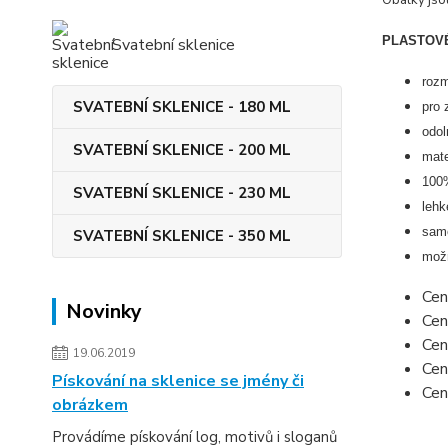
Obálky jso
PLASTOVÉ
Svatební sklenice
roz
SVATEBNÍ SKLENICE - 180 ML
pro 
odol
SVATEBNÍ SKLENICE - 200 ML
mate
100%
SVATEBNÍ SKLENICE - 230 ML
lehk
samo
SVATEBNÍ SKLENICE - 350 ML
možn
Cen
Novinky
Cen
Cen
19.06.2019
Cen
Pískování na sklenice se jmény či
Cen
obrázkem
Provádíme pískování log, motivů i sloganů