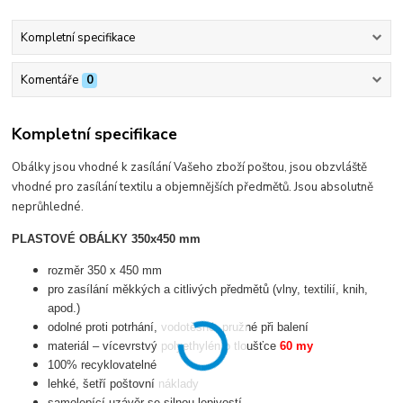
Kompletní specifikace
Komentáře
0
Kompletní specifikace
Obálky jsou vhodné k zasílání Vašeho zboží poštou, jsou obzvláště
vhodné pro zasílání textilu a objemnějších předmětů. Jsou absolutně
neprůhledné.
PLASTOVÉ OBÁLKY 350x450 mm
rozměr 350 x 450 mm
pro zasílání měkkých a citlivých předmětů (vlny, textilií, knih,
apod.)
odolné proti potrhání, vodotěsné, pružné při balení
materiál – vícevrstvý polyethylén o tloušťce
60 my
100% recyklovatelné
lehké, šetří poštovní náklady
samolepící uzávěr se silnou lepivostí