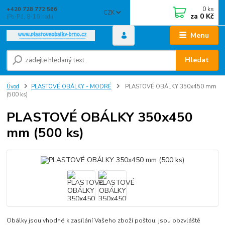
0
ks
+420 728 772 566
CZK
za
0 Kč
(Po-Pá, 8-16 hod.)
Menu
Hledat
Úvod
PLASTOVÉ OBÁLKY - MODRÉ
PLASTOVÉ OBÁLKY 350x450 mm
(500 ks)
PLASTOVÉ OBÁLKY 350x450
mm (500 ks)
Obálky jsou vhodné k zasílání Vašeho zboží poštou, jsou obzvláště