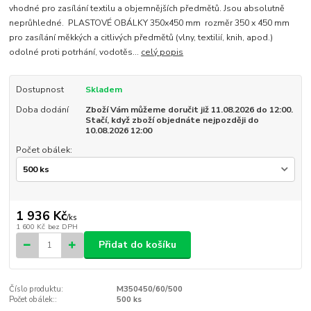
vhodné pro zasílání textilu a objemnějších předmětů. Jsou absolutně
neprůhledné. PLASTOVÉ OBÁLKY 350x450 mm rozměr 350 x 450 mm
pro zasílání měkkých a citlivých předmětů (vlny, textilií, knih, apod.)
odolné proti potrhání, vodotěs...
celý popis
Dostupnost
Skladem
Doba dodání
Zboží Vám můžeme doručit již 11.08.2026 do 12:00.
Stačí, když zboží objednáte nejpozději do
10.08.2026 12:00
Počet obálek:
1 936 Kč
/
ks
1 600 Kč
bez DPH
Přidat do košíku
Číslo produktu:
M350450/60/500
Počet obálek::
500 ks