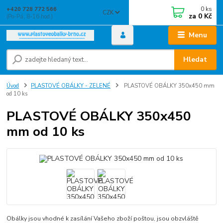
0
ks
+420 728 772 566
CZK
za
0 Kč
(Po-Pá, 8-16 hod.)
Menu
Hledat
Úvod
PLASTOVÉ OBÁLKY - ZELENÉ
PLASTOVÉ OBÁLKY 350x450 mm
od 10 ks
PLASTOVÉ OBÁLKY 350x450
mm od 10 ks
Obálky jsou vhodné k zasílání Vašeho zboží poštou, jsou obzvláště