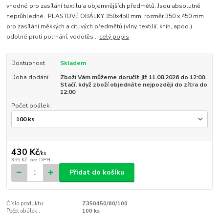
vhodné pro zasílání textilu a objemnějších předmětů. Jsou absolutně
neprůhledné. PLASTOVÉ OBÁLKY 350x450 mm rozměr 350 x 450 mm
pro zasílání měkkých a citlivých předmětů (vlny, textilií, knih, apod.)
odolné proti potrhání, vodotěs...
celý popis
Dostupnost
Skladem
Doba dodání
Zboží Vám můžeme doručit již 11.08.2026 do 12:00.
Stačí, když zboží objednáte nejpozději do zítra do
12:00
Počet obálek:
430 Kč
/
ks
355 Kč
bez DPH
Přidat do košíku
Číslo produktu:
Z350450/60/100
Počet obálek::
100 ks