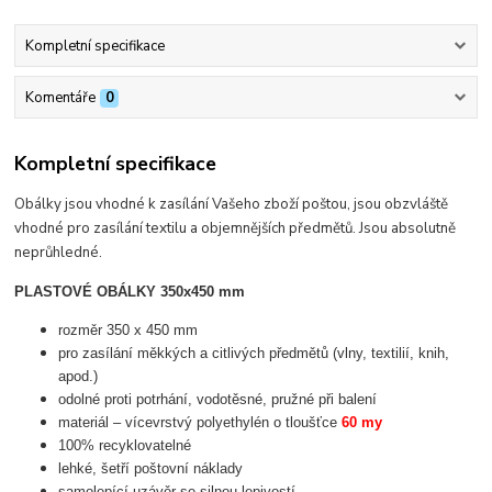
Kompletní specifikace
Komentáře
0
Kompletní specifikace
Obálky jsou vhodné k zasílání Vašeho zboží poštou, jsou obzvláště
vhodné pro zasílání textilu a objemnějších předmětů. Jsou absolutně
neprůhledné.
PLASTOVÉ OBÁLKY 350x450 mm
rozměr 350 x 450 mm
pro zasílání měkkých a citlivých předmětů (vlny, textilií, knih,
apod.)
odolné proti potrhání, vodotěsné, pružné při balení
materiál – vícevrstvý polyethylén o tloušťce
60 my
100% recyklovatelné
lehké, šetří poštovní náklady
samolepící uzávěr se silnou lepivostí