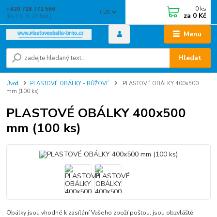
0
ks
+420 728 772 566
CZK
za
0 Kč
(Po-Pá, 8-16 hod.)
Menu
Hledat
Úvod
PLASTOVÉ OBÁLKY - RŮŽOVÉ
PLASTOVÉ OBÁLKY 400x500
mm (100 ks)
PLASTOVÉ OBÁLKY 400x500
mm (100 ks)
Obálky jsou vhodné k zasílání Vašeho zboží poštou, jsou obzvláště