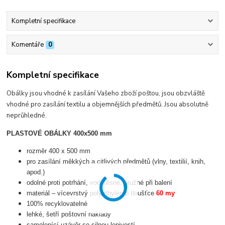
Kompletní specifikace
Komentáře
0
Kompletní specifikace
Obálky jsou vhodné k zasílání Vašeho zboží poštou, jsou obzvláště
vhodné pro zasílání textilu a objemnějších předmětů. Jsou absolutně
neprůhledné.
PLASTOVÉ OBÁLKY 400x500 mm
rozměr 400 x 500 mm
pro zasílání měkkých a citlivých předmětů (vlny, textilií, knih,
apod.)
odolné proti potrhání, vodotěsné, pružné při balení
materiál – vícevrstvý polyethylén o tloušťce
60 my
100% recyklovatelné
lehké, šetří poštovní náklady
samolepící uzávěr se silnou lepivostí