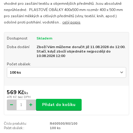
vhodné pro zasílání textilu a objemnějších předmětů. Jsou absolutně
neprůhledné. PLASTOVÉ OBÁLKY 400x500 mm rozměr 400 x 500 mm
pro zasílání měkkých a citlivých předmětů (vlny, textilií, knih, apod.)
odolné proti potrhání, vodotěsn...
celý popis
Dostupnost
Skladem
Doba dodání
Zboží Vám můžeme doručit již 11.08.2026 do 12:00.
Stačí, když zboží objednáte nejpozději do
10.08.2026 12:00
Počet obálek:
569 Kč
/
ks
470 Kč
bez DPH
Přidat do košíku
Číslo produktu:
R400500/60/100
Počet obálek::
100 ks