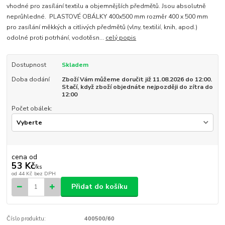
vhodné pro zasílání textilu a objemnějších předmětů. Jsou absolutně
neprůhledné. PLASTOVÉ OBÁLKY 400x500 mm rozměr 400 x 500 mm
pro zasílání měkkých a citlivých předmětů (vlny, textilií, knih, apod.)
odolné proti potrhání, vodotěsn...
celý popis
Dostupnost
Skladem
Doba dodání
Zboží Vám můžeme doručit již 11.08.2026 do 12:00.
Stačí, když zboží objednáte nejpozději do zítra do
12:00
Počet obálek:
cena od
53 Kč
/
ks
od
44 Kč
bez DPH
Přidat do košíku
Číslo produktu:
400500/60