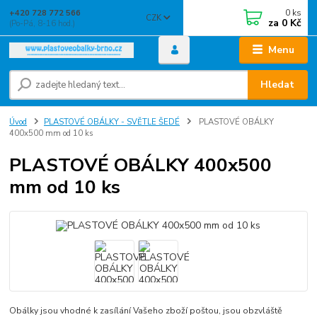
0
ks
+420 728 772 566
CZK
za
0 Kč
(Po-Pá, 8-16 hod.)
Menu
Hledat
Úvod
PLASTOVÉ OBÁLKY - SVĚTLE ŠEDÉ
PLASTOVÉ OBÁLKY
400x500 mm od 10 ks
PLASTOVÉ OBÁLKY 400x500
mm od 10 ks
Obálky jsou vhodné k zasílání Vašeho zboží poštou, jsou obzvláště