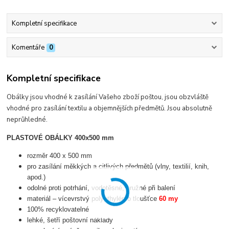
Kompletní specifikace
Komentáře
0
Kompletní specifikace
Obálky jsou vhodné k zasílání Vašeho zboží poštou, jsou obzvláště
vhodné pro zasílání textilu a objemnějších předmětů. Jsou absolutně
neprůhledné.
PLASTOVÉ OBÁLKY 400x500 mm
rozměr 400 x 500 mm
pro zasílání měkkých a citlivých předmětů (vlny, textilií, knih,
apod.)
odolné proti potrhání, vodotěsné, pružné při balení
materiál – vícevrstvý polyethylén o tloušťce
60 my
100% recyklovatelné
lehké, šetří poštovní náklady