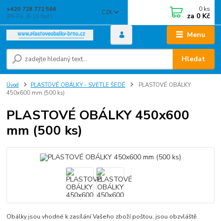
0
ks
+420 728 772 566
CZK
za
0 Kč
(Po-Pá, 8-16 hod.)
Menu
Hledat
Úvod
PLASTOVÉ OBÁLKY - SVĚTLE ŠEDÉ
PLASTOVÉ OBÁLKY
450x600 mm (500 ks)
PLASTOVÉ OBÁLKY 450x600
mm (500 ks)
Obálky jsou vhodné k zasílání Vašeho zboží poštou, jsou obzvláště