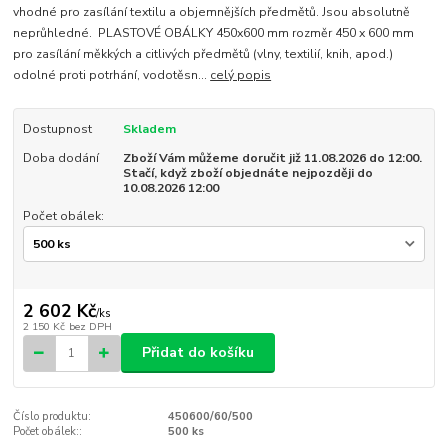
vhodné pro zasílání textilu a objemnějších předmětů. Jsou absolutně
neprůhledné. PLASTOVÉ OBÁLKY 450x600 mm rozměr 450 x 600 mm
pro zasílání měkkých a citlivých předmětů (vlny, textilií, knih, apod.)
odolné proti potrhání, vodotěsn...
celý popis
Dostupnost
Skladem
Doba dodání
Zboží Vám můžeme doručit již 11.08.2026 do 12:00.
Stačí, když zboží objednáte nejpozději do
10.08.2026 12:00
Počet obálek:
2 602 Kč
/
ks
2 150 Kč
bez DPH
Přidat do košíku
Číslo produktu:
450600/60/500
Počet obálek::
500 ks