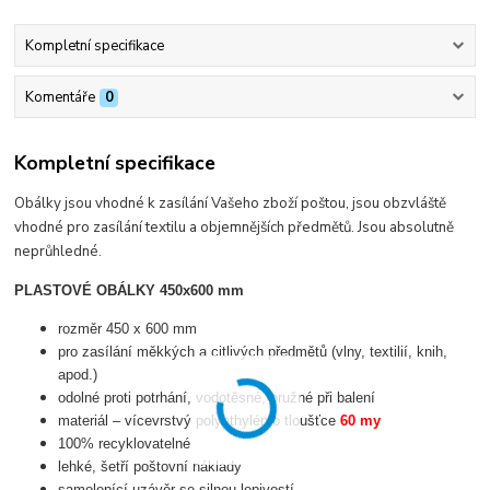
Kompletní specifikace
Komentáře
0
Kompletní specifikace
Obálky jsou vhodné k zasílání Vašeho zboží poštou, jsou obzvláště
vhodné pro zasílání textilu a objemnějších předmětů. Jsou absolutně
neprůhledné.
PLASTOVÉ OBÁLKY 450x600 mm
rozměr 450 x 600 mm
pro zasílání měkkých a citlivých předmětů (vlny, textilií, knih,
apod.)
odolné proti potrhání, vodotěsné, pružné při balení
materiál – vícevrstvý polyethylén o tloušťce
60 my
100% recyklovatelné
lehké, šetří poštovní náklady
samolepící uzávěr se silnou lepivostí