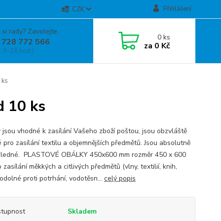
Přihlášení
CZK
 si rady? Zavolejte.
0
ks
 728 772 566
za
0 Kč
, 8-16 hod.)
 ks
 10 ks
 jsou vhodné k zasílání Vašeho zboží poštou, jsou obzvláště
 pro zasílání textilu a objemnějších předmětů. Jsou absolutně
hledné. PLASTOVÉ OBÁLKY 450x600 mm rozměr 450 x 600
zasílání měkkých a citlivých předmětů (vlny, textilií, knih,
odolné proti potrhání, vodotěsn...
celý popis
tupnost
Skladem