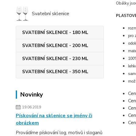
Obálky jso
Svatební sklenice
PLASTOVÉ
roz
SVATEBNÍ SKLENICE - 180 ML
pro 
odol
SVATEBNÍ SKLENICE - 200 ML
mate
SVATEBNÍ SKLENICE - 230 ML
100%
lehk
SVATEBNÍ SKLENICE - 350 ML
samo
možn
Cen
Novinky
Cen
19.06.2019
Cen
Cen
Pískování na sklenice se jmény či
Cen
obrázkem
Provádíme pískování log, motivů i sloganů