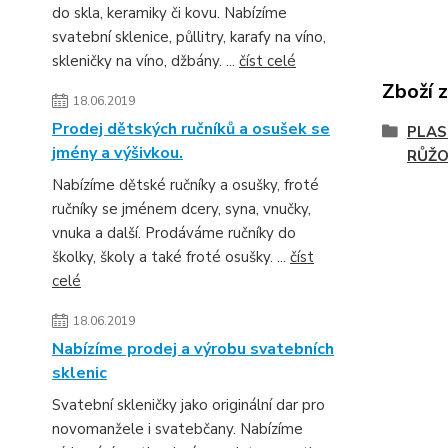
do skla, keramiky či kovu. Nabízíme
svatební sklenice, půllitry, karafy na víno,
skleničky na víno, džbány. ...
číst celé
Zboží 
18.06.2019
Prodej dětských ručníků a osušek se
PLAS
jmény a výšivkou.
RŮŽ
Nabízíme dětské ručníky a osušky, froté
ručníky se jménem dcery, syna, vnučky,
vnuka a další. Prodáváme ručníky do
školky, školy a také froté osušky. ...
číst
celé
18.06.2019
Nabízíme prodej a výrobu svatebních
sklenic
Svatební skleničky jako originální dar pro
novomanžele i svatebčany. Nabízíme