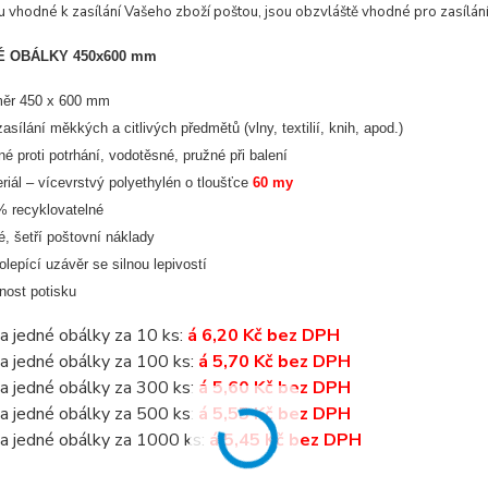
u vhodné k zasílání Vašeho zboží poštou, jsou obzvláště vhodné pro zasílán
 OBÁLKY 450x600 mm
měr 450 x 600 mm
zasílání měkkých a citlivých předmětů (vlny, textilií, knih, apod.)
né proti potrhání, vodotěsné, pružné při balení
riál – vícevrstvý polyethylén o tloušťce
60 my
 recyklovatelné
é, šetří poštovní náklady
lepící uzávěr se silnou lepivostí
ost potisku
a jedné obálky za 10 ks:
á 6,20 Kč bez DPH
a jedné obálky za 100 ks:
á 5,70 Kč bez DPH
a jedné obálky za 300 ks:
á 5,60 Kč bez DPH
a jedné obálky za 500 ks:
á 5,55 Kč bez DPH
a jedné obálky za 1000 ks:
á 5,45 Kč bez DPH