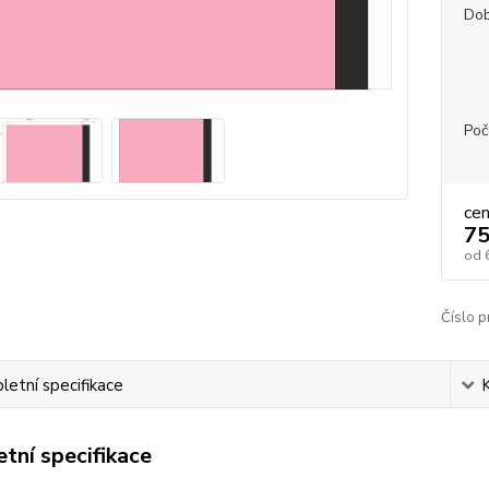
Dob
Poč
ce
75
od
Číslo p
etní specifikace
tní specifikace