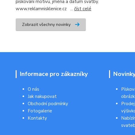
pískování motivu, jména a datum svatby.
www.reklamnisklenice.cz ...
číst celé
Zobrazit všechny novinky
Informace pro zákazníky
Novink
O nás
Pískov
Jak nakupovat
obráz
Obchodní podmínky
Prodej
Fotogalerie
výšivk
Kontakty
Nabízí
svateb