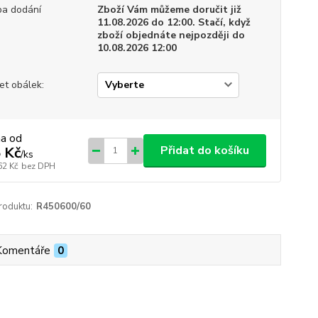
a dodání
Zboží Vám můžeme doručit již
11.08.2026 do 12:00. Stačí, když
zboží objednáte nejpozději do
10.08.2026 12:00
et obálek:
na od
Přidat do košíku
 Kč
/
ks
62 Kč
bez DPH
roduktu:
R450600/60
Komentáře
0