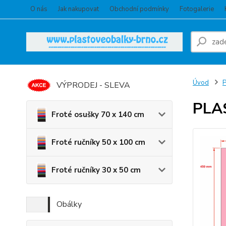
O nás
Jak nakupovat
Obchodní podmínky
Fotogalerie
Úvod
VÝPRODEJ - SLEVA
PLA
Froté osušky 70 x 140 cm
Froté ručníky 50 x 100 cm
Froté ručníky 30 x 50 cm
Obálky