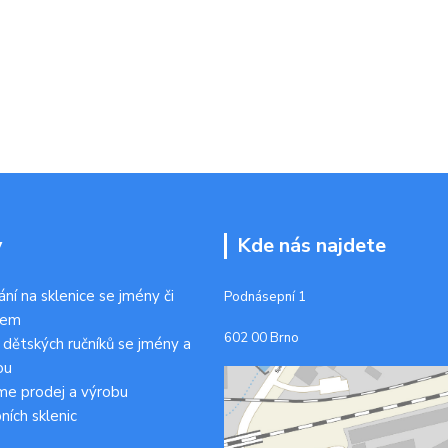
y
Kde nás najdete
ání na sklenice se jmény či
Podnásepní 1
kem
602 00 Brno
 dětských ručníků se jmény a
ou
me prodej a výrobu
ních sklenic