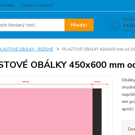
Kontakty
Ochrana soukromí
Nevíte
Hledat
+420
(Po-Pá
PLASTOVÉ OBÁLKY - RŮŽOVÉ
PLASTOVÉ OBÁLKY 450x600 mm od 10
STOVÉ OBÁLKY 450x600 mm od
Obálky
vhodné
neprů
mm pro 
apod.) 
Dos