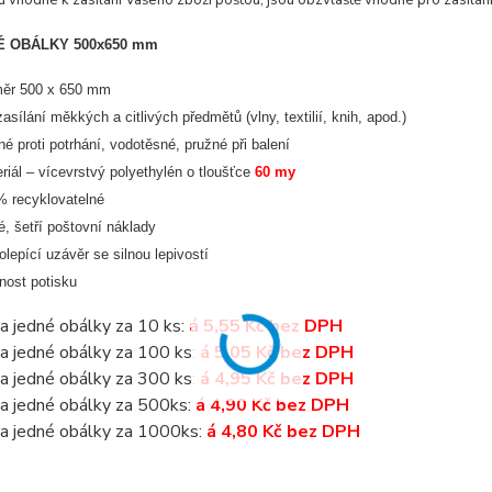
u vhodné k zasílání Vašeho zboží poštou, jsou obzvláště vhodné pro zasílán
 OBÁLKY 500x650 mm
měr 500 x 650 mm
zasílání měkkých a citlivých předmětů (vlny, textilií, knih, apod.)
né proti potrhání, vodotěsné, pružné při balení
riál – vícevrstvý polyethylén o tloušťce
60 my
 recyklovatelné
é, šetří poštovní náklady
lepící uzávěr se silnou lepivostí
ost potisku
a jedné obálky za 10 ks:
á 5,55 Kč bez DPH
a jedné obálky za 100 ks:
á 5,05 Kč bez DPH
a jedné obálky za 300 ks:
á 4,95 Kč bez DPH
a jedné obálky za 500ks:
á 4,90 Kč bez DPH
a jedné obálky za 1000ks:
á 4,80 Kč bez DPH