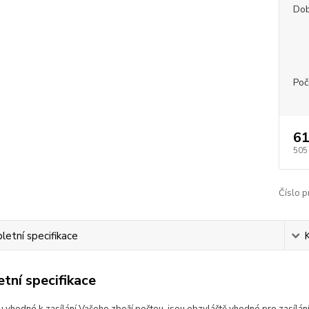
Dob
Poč
61
505
Číslo p
etní specifikace
tní specifikace