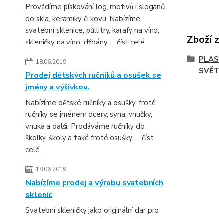
Provádíme pískování log, motivů i sloganů
do skla, keramiky či kovu. Nabízíme
svatební sklenice, půllitry, karafy na víno,
Zboží 
skleničky na víno, džbány. ...
číst celé
PLAS
18.06.2019
SVĚT
Prodej dětských ručníků a osušek se
jmény a výšivkou.
Nabízíme dětské ručníky a osušky, froté
ručníky se jménem dcery, syna, vnučky,
vnuka a další. Prodáváme ručníky do
školky, školy a také froté osušky. ...
číst
celé
18.06.2019
Nabízíme prodej a výrobu svatebních
sklenic
Svatební skleničky jako originální dar pro