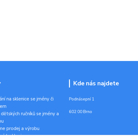
y
Kde nás najdete
ání na sklenice se jmény či
Podnásepní 1
kem
602 00 Brno
 dětských ručníků se jmény a
ou
me prodej a výrobu
ních sklenic