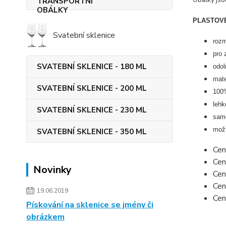
Obálky jso
PLASTOVÉ
Svatební sklenice
roz
pro 
SVATEBNÍ SKLENICE - 180 ML
odol
mate
SVATEBNÍ SKLENICE - 200 ML
100%
lehk
SVATEBNÍ SKLENICE - 230 ML
samo
možn
SVATEBNÍ SKLENICE - 350 ML
Cen
Cen
Novinky
Cen
Cen
19.06.2019
Cen
Pískování na sklenice se jmény či
obrázkem