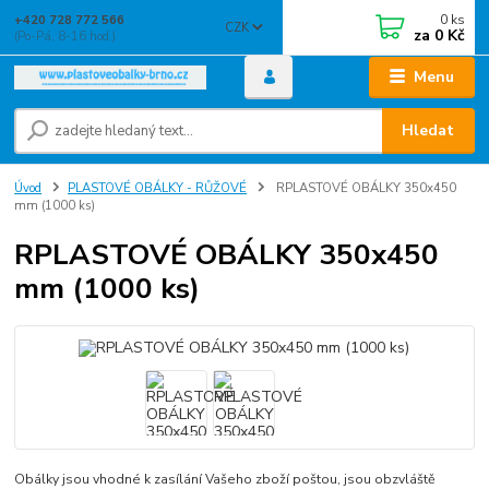
0
ks
+420 728 772 566
CZK
za
0 Kč
(Po-Pá, 8-16 hod.)
Menu
Hledat
Úvod
PLASTOVÉ OBÁLKY - RŮŽOVÉ
RPLASTOVÉ OBÁLKY 350x450
mm (1000 ks)
RPLASTOVÉ OBÁLKY 350x450
mm (1000 ks)
Obálky jsou vhodné k zasílání Vašeho zboží poštou, jsou obzvláště