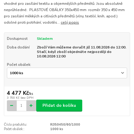
vhodné pro zasílání textilu a objemnějších předmětů. Jsou absolutně
neprůhledné. PLASTOVÉ OBÁLKY 350x450 mm rozměr 350 x 450 mm
pro zasílání měkkých a citlivých předmětů (vlny, textilií, knih, apod.)
odolné proti potrhání, vodotěs...
celý popis
Dostupnost
Skladem
Doba dodání
Zboží Vám můžeme doručit již 11.08.2026 do 12:00.
Stačí, když zboží objednáte nejpozději do
10.08.2026 12:00
Počet obálek:
4 477 Kč
/
ks
3 700 Kč
bez DPH
Přidat do košíku
Číslo produktu:
R350450/60/1000
Počet obálek::
1000 ks