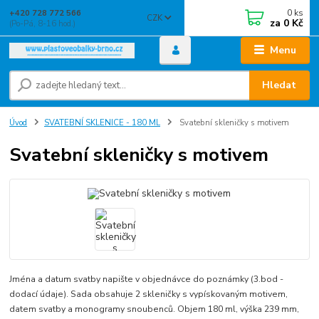
0
ks
+420 728 772 566
CZK
za
0 Kč
(Po-Pá, 8-16 hod.)
Menu
Hledat
Úvod
SVATEBNÍ SKLENICE - 180 ML
Svatební skleničky s motivem
Svatební skleničky s motivem
Jména a datum svatby napište v objednávce do poznámky (3.bod -
dodací údaje). Sada obsahuje 2 skleničky s vypískovaným motivem,
datem svatby a monogramy snoubenců. Objem 180 ml, výška 239 mm,