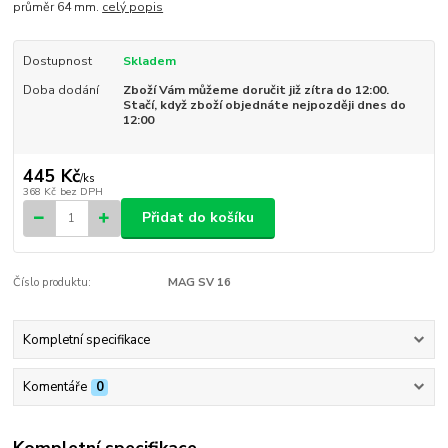
průměr 64 mm.
celý popis
Dostupnost
Skladem
Doba dodání
Zboží Vám můžeme doručit již zítra do 12:00.
Stačí, když zboží objednáte nejpozději dnes do
12:00
445 Kč
/
ks
368 Kč
bez DPH
Přidat do košíku
Číslo produktu:
MAG SV 16
Kompletní specifikace
Komentáře
0
Kompletní specifikace