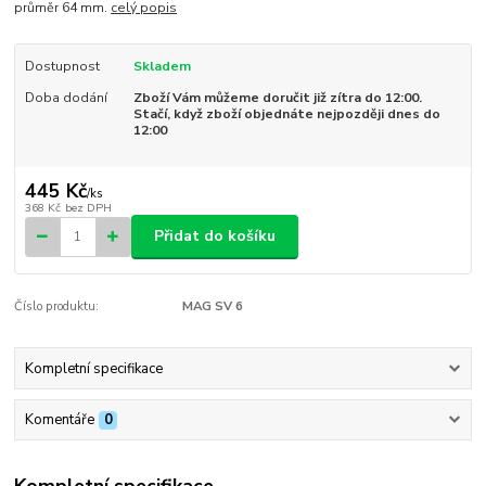
průměr 64 mm.
celý popis
Dostupnost
Skladem
Doba dodání
Zboží Vám můžeme doručit již zítra do 12:00.
Stačí, když zboží objednáte nejpozději dnes do
12:00
445 Kč
/
ks
368 Kč
bez DPH
Přidat do košíku
Číslo produktu:
MAG SV 6
Kompletní specifikace
Komentáře
0
Kompletní specifikace