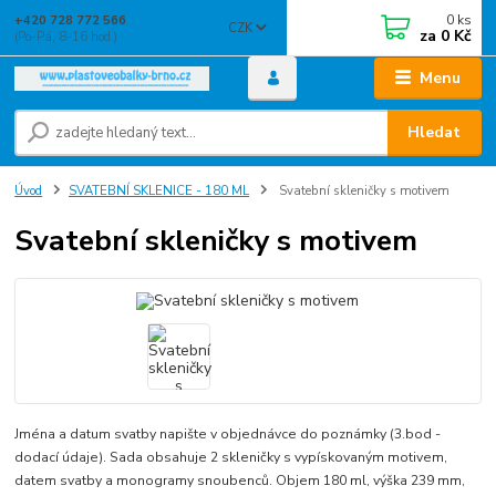
0
ks
+420 728 772 566
CZK
za
0 Kč
(Po-Pá, 8-16 hod.)
Menu
Hledat
Úvod
SVATEBNÍ SKLENICE - 180 ML
Svatební skleničky s motivem
Svatební skleničky s motivem
Jména a datum svatby napište v objednávce do poznámky (3.bod -
dodací údaje). Sada obsahuje 2 skleničky s vypískovaným motivem,
datem svatby a monogramy snoubenců. Objem 180 ml, výška 239 mm,