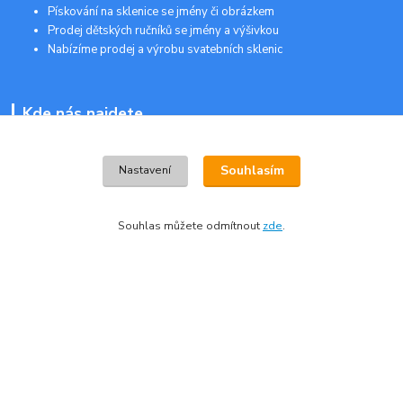
Pískování na sklenice se jmény či obrázkem
Prodej dětských ručníků se jmény a výšivkou
Nabízíme prodej a výrobu svatebních sklenic
Kde nás najdete
Podnásepní 1
Souhlasím
Nastavení
602 00 Brno
Souhlas můžete odmítnout
zde
.
Kontakty
Zákaznická podpora:
+420 728 772 566
(Po-Pá, 8-16 hod.)
info@plastoveobalky-brno.cz