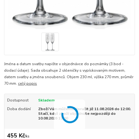
Jména a datum svatby napište v objednávce do poznámky (3.bod -
dodací údaje). Sada obsahuje 2 skleničky s vypískovaným motivem,
datem svatby a jména snoubenců. Objem 230 ml, výška 270 mm, průměr
70 mm.
celý popis
Dostupnost
Skladem
Doba dodání
Zboží Vám můžeme doručit již 11.08.2026 do 12:00.
Stačí, když zboží objednáte nejpozději do
10.08.2026 12:00
455 Kč
/
ks