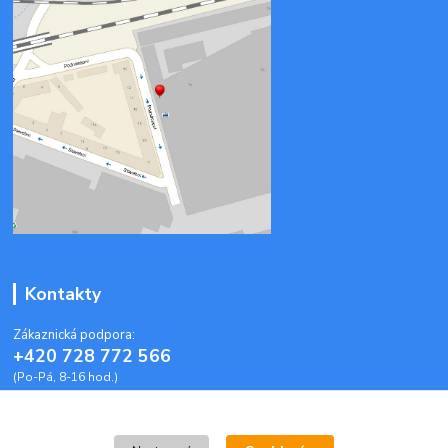
Kontakty
Zákaznická podpora:
+420 728 772 566
(Po-Pá, 8-16 hod.)
info@plastoveobalky-brno.cz