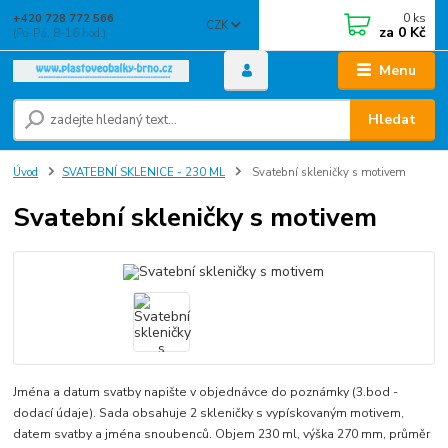
0
ks
+420 728 772 566
CZK
za
0 Kč
(Po-Pá, 8-16 hod.)
Menu
Hledat
Úvod
SVATEBNÍ SKLENICE - 230 ML
Svatební skleničky s motivem
Svatební skleničky s motivem
Jména a datum svatby napište v objednávce do poznámky (3.bod -
dodací údaje). Sada obsahuje 2 skleničky s vypískovaným motivem,
datem svatby a jména snoubenců. Objem 230 ml, výška 270 mm, průměr