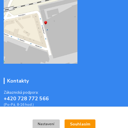
Kontakty
Zákaznická podpora:
+420 728 772 566
(Po-Pá, 8-16 hod.)
info@plastoveobalky-brno.cz
Souhlasím
Nastavení