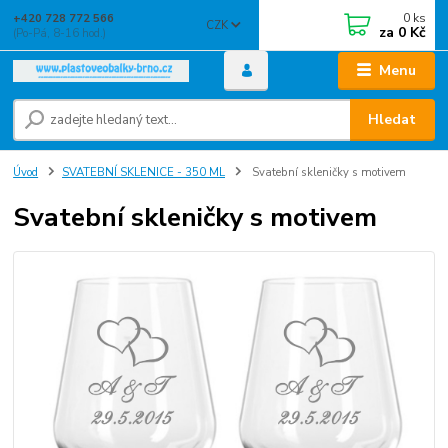
0
ks
+420 728 772 566
CZK
za
0 Kč
(Po-Pá, 8-16 hod.)
Menu
Hledat
Úvod
SVATEBNÍ SKLENICE - 350 ML
Svatební skleničky s motivem
Svatební skleničky s motivem