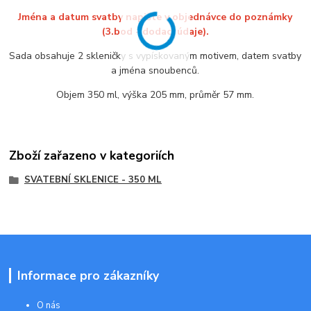
Jména a datum svatby napište v objednávce do poznámky
(3.bod - dodací údaje).
Sada obsahuje 2 skleničky s vypískovaným motivem, datem svatby
a jména snoubenců.
Objem 350 ml, výška 205 mm, průměr 57 mm.
Zboží zařazeno v kategoriích
SVATEBNÍ SKLENICE - 350 ML
Informace pro zákazníky
O nás