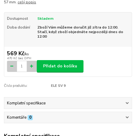
57 mm.
celý popis
Dostupnost
Skladem
Doba dodání
Zboží Vám můžeme doručit již zítra do 12:00.
Stačí, když zboží objednáte nejpozději dnes do
12:00
569 Kč
/
ks
470 Kč
bez DPH
Přidat do košíku
Číslo produktu:
ELE SV 9
Kompletní specifikace
Komentáře
0
Kompletní specifikace