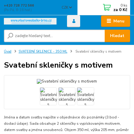
0
ks
+420 728 772 566
CZK
za
0 Kč
(Po-Pá, 8-16 hod.)
Menu
Hledat
Úvod
SVATEBNÍ SKLENICE - 350 ML
Svatební skleničky s motivem
Svatební skleničky s motivem
Jména a datum svatby napište v objednávce do poznámky (3.bod -
dodací údaje). Sada obsahuje 2 skleničky s vypískovaným motivem,
datem svatby a jména snoubenců. Objem 350 ml, výška 205 mm, průměr