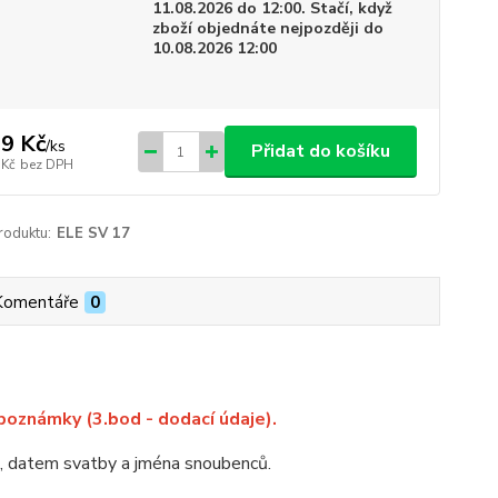
11.08.2026 do 12:00. Stačí, když
zboží objednáte nejpozději do
10.08.2026 12:00
9 Kč
/
ks
Přidat do košíku
 Kč
bez DPH
roduktu:
ELE SV 17
Komentáře
0
o poznámky
(3.bod - dodací údaje).
, datem svatby a jména snoubenců.