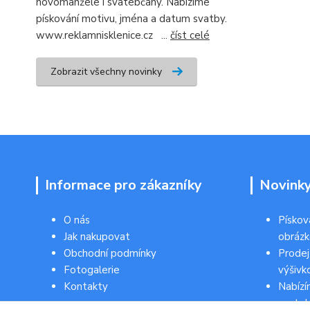
novomanžele i svatebčany. Nabízíme
pískování motivu, jména a datum svatby.
www.reklamnisklenice.cz ...
číst celé
Zobrazit všechny novinky
Informace pro zákazníky
Novink
O nás
Pískov
Jak nakupovat
obráz
Obchodní podmínky
Prodej
Fotogalerie
výšivk
Kontakty
Nabízí
svateb