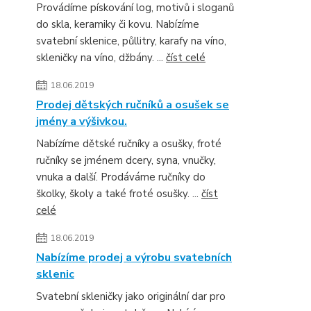
Provádíme pískování log, motivů i sloganů
do skla, keramiky či kovu. Nabízíme
svatební sklenice, půllitry, karafy na víno,
skleničky na víno, džbány. ...
číst celé
18.06.2019
Prodej dětských ručníků a osušek se
jmény a výšivkou.
Nabízíme dětské ručníky a osušky, froté
ručníky se jménem dcery, syna, vnučky,
vnuka a další. Prodáváme ručníky do
školky, školy a také froté osušky. ...
číst
celé
18.06.2019
Nabízíme prodej a výrobu svatebních
sklenic
Svatební skleničky jako originální dar pro