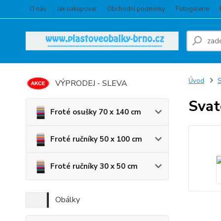
O nás
Jak nakupovat
Obchodní podmínky
Fotogalerie
Úvod
S
VÝPRODEJ - SLEVA
Svat
Froté osušky 70 x 140 cm
Froté ručníky 50 x 100 cm
Froté ručníky 30 x 50 cm
Obálky