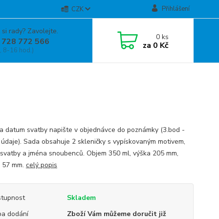
Přihlášení
CZK
 si rady? Zavolejte.
0
ks
 728 772 566
za
0 Kč
, 8-16 hod.)
a datum svatby napište v objednávce do poznámky (3.bod -
 údaje). Sada obsahuje 2 skleničky s vypískovaným motivem,
svatby a jména snoubenců. Objem 350 ml, výška 205 mm,
r 57 mm.
celý popis
tupnost
Skladem
a dodání
Zboží Vám můžeme doručit již