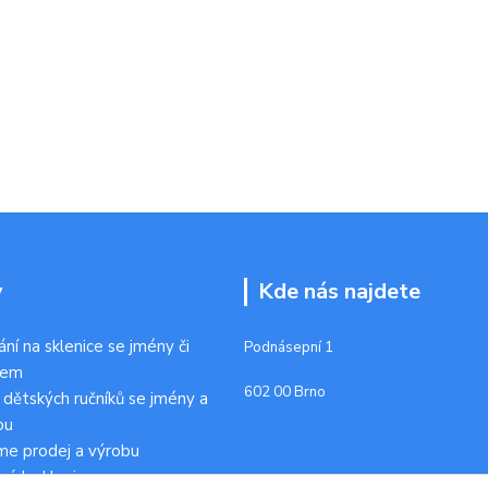
y
Kde nás najdete
ání na sklenice se jmény či
Podnásepní 1
kem
602 00 Brno
 dětských ručníků se jmény a
ou
me prodej a výrobu
ních sklenic