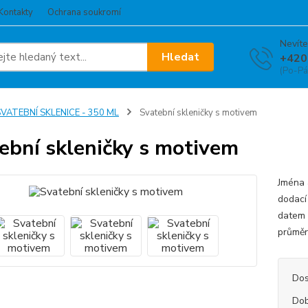
Kontakty
Ochrana soukromí
Nevíte
Hledat
+420
(Po-Pá
VATEBNÍ SKLENICE - 350 ML
Svatební skleničky s motivem
ební skleničky s motivem
Jména 
dodací
datem 
průmě
Dos
Dob