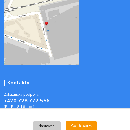
Kontakty
Zákaznická podpora:
+420 728 772 566
(Po-Pá, 8-16 hod.)
info@plastoveobalky-brno.cz
Souhlasím
Nastavení