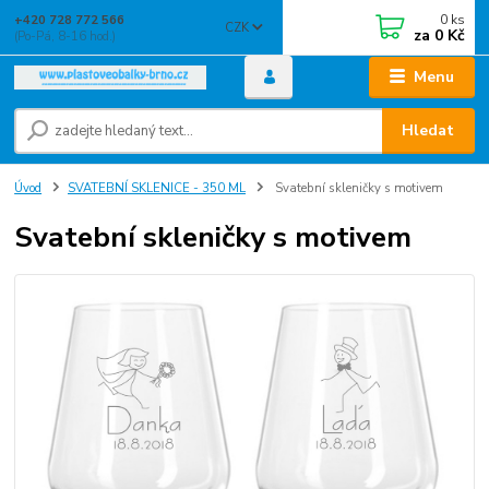
0
ks
+420 728 772 566
CZK
za
0 Kč
(Po-Pá, 8-16 hod.)
Menu
Hledat
Úvod
SVATEBNÍ SKLENICE - 350 ML
Svatební skleničky s motivem
Svatební skleničky s motivem