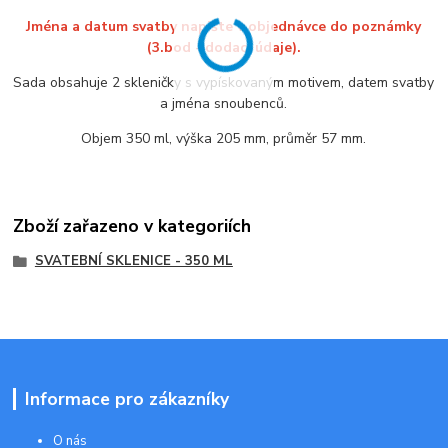
Jména a datum svatby napište v objednávce do poznámky
(3.bod - dodací údaje).
Sada obsahuje 2 skleničky s vypískovaným motivem, datem svatby
a jména snoubenců.
Objem 350 ml, výška 205 mm, průměr 57 mm.
Zboží zařazeno v kategoriích
SVATEBNÍ SKLENICE - 350 ML
Informace pro zákazníky
O nás