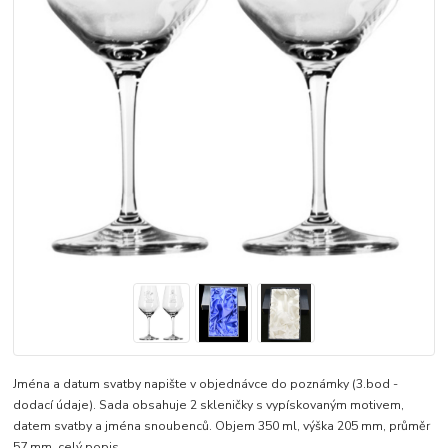
Jména a datum svatby napište v objednávce do poznámky (3.bod -
dodací údaje). Sada obsahuje 2 skleničky s vypískovaným motivem,
datem svatby a jména snoubenců. Objem 350 ml, výška 205 mm, průměr
57 mm.
celý popis