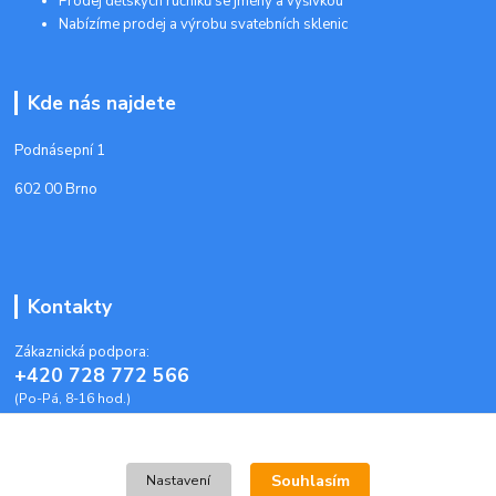
Prodej dětských ručníků se jmény a výšivkou
Nabízíme prodej a výrobu svatebních sklenic
Kde nás najdete
Podnásepní 1
602 00 Brno
Kontakty
Zákaznická podpora:
+420 728 772 566
(Po-Pá, 8-16 hod.)
info@plastoveobalky-brno.cz
Souhlasím
Nastavení