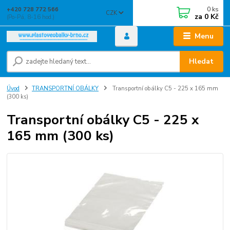
0
ks
+420 728 772 566
CZK
za
0 Kč
(Po-Pá, 8-16 hod.)
Menu
Hledat
Úvod
TRANSPORTNÍ OBÁLKY
Transportní obálky C5 - 225 x 165 mm
(300 ks)
Transportní obálky C5 - 225 x
165 mm (300 ks)