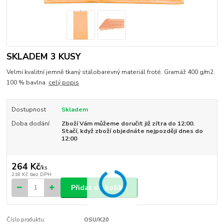
SKLADEM 3 KUSY
Velmi kvalitní jemně tkaný stálobarevný materiál froté. Gramáž 400 g/m2.
100 % bavlna.
celý popis
Dostupnost
Skladem
Doba dodání
Zboží Vám můžeme doručit již zítra do 12:00.
Stačí, když zboží objednáte nejpozději dnes do
12:00
264 Kč
/
ks
218 Kč
bez DPH
Přidat do košíku
Číslo produktu:
OSU/K20