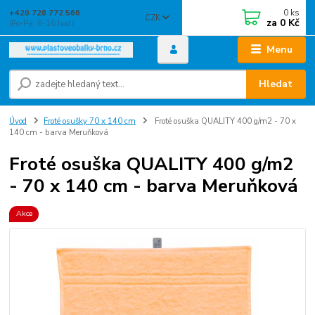
0
ks
+420 728 772 566
CZK
za
0 Kč
(Po-Pá, 8-16 hod.)
Menu
Hledat
Úvod
Froté osušky 70 x 140 cm
Froté osuška QUALITY 400 g/m2 - 70 x
140 cm - barva Meruňková
Froté osuška QUALITY 400 g/m2
- 70 x 140 cm - barva Meruňková
Akce